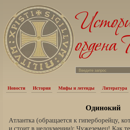
Новости
История
Мифы и легенды
Литература
Одинокий
Атлантка (обращается к гиперборейцу, ко
и стоит в недоумении): Чужеземец! Как т