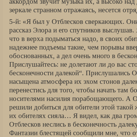
аккордом звучит музыка их, а высоко над 
зеркале странном отражаясь, несется отр
5-й: «Я был у Отблесков сверкающих. Они
рассказ Элора и его спутников выслушав. 
что в верха подыматься надо, в своих оби
надежнее подъемы такие, чем порывы ввер
обоснованных, а дел очень много в беско
Прислушайтесь: не долетают ли до вас с
бесконечности далекой“. Прислушались О
насыщена атмосфера их эхом стонов дале
перенестись для того, чтобы начать там 
носителями насилия порабощающего. А О
решили добиться для обители этой такой 
их обителях сияла… Я видел, как два гро
Отблесков неслись в бесконечность далек
Фантазии блестящей сообщили мне, что 