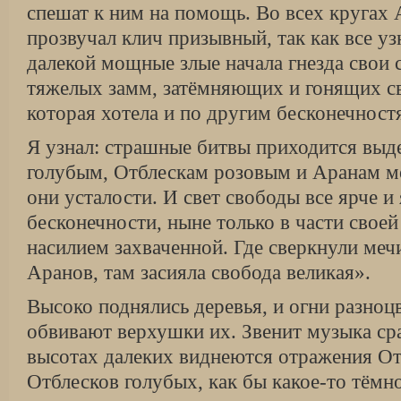
спешат к ним на помощь. Во всех круга
прозвучал клич призывный, так как все уз
далекой мощные злые начала гнезда свои 
тяжелых замм, затёмняющих и гонящих 
которая хотела и по другим бесконечност
Я узнал: страшные битвы приходится выд
голубым, Отблескам розовым и Аранам мо
они усталости. И свет свободы все ярче и 
бесконечности, ныне только в части сво
насилием захваченной. Где сверкнули меч
Аранов, там засияла свобода великая».
Высоко поднялись деревья, и огни разно
обвивают верхушки их. Звенит музыка сра
высотах далеких виднеются отражения От
Отблесков голубых, как бы какое-то тёмн