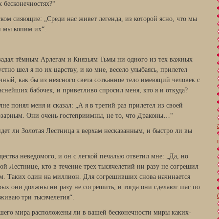
х бесконечностях?“
ком сияющие: „Среди нас живет легенда, из которой ясно, что мы
и мы копим их“.
 задал тёмным Арлегам и Князьям Тьмы ни одного из тех важных
устно шел я по их царству, и ко мне, весело улыбаясь, прилетел
чный, как бы из неясного света сотканное тело имеющий человек с
снейших бабочек, и приветливо спросил меня, кто я и откуда?
олне понял меня и сказал: „А я в третий раз прилетел из своей
тозарным. Они очень гостеприимны, не то, что Драконы…“
дет ли Золотая Лестница к верхам несказанным, и быстро ли вы
ества неведомого, и он с легкой печалью ответил мне: „Да, но
той Лестнице, кто в течение трех тысячелетий ни разу не согрешил
м. Таких один на миллион. Для согрешивших снова начинается
орых они должны ни разу не согрешить, и тогда они сделают шаг по
зживаю три тысячелетия“.
шего мира расположены ли в вашей бесконечности миры каких-