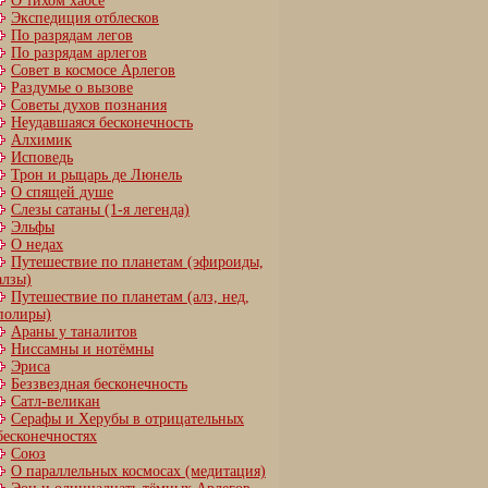
О тихом хаосе
Экспедиция отблесков
По разрядам легов
По разрядам арлегов
Совет в космосе Арлегов
Раздумье о вызове
Советы духов познания
Неудавшаяся бесконечность
Алхимик
Исповедь
Трон и рыцарь де Люнель
О спящей душе
Слезы сатаны (1-я легенда)
Эльфы
О недах
Путешествие по планетам (эфироиды,
алзы)
Путешествие по планетам (алз, нед,
полиры)
Араны у таналитов
Ниссамны и нотёмны
Эриса
Беззвездная бесконечность
Сатл-великан
Серафы и Херубы в отрицательных
бесконечностях
Союз
О параллельных космосах (медитация)