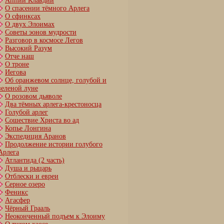
Аппий Клавдий
О спасении тёмного Арлега
О сфинксах
О двух Элоимах
Советы эонов мудрости
Разговор в космосе Легов
Высокий Разум
Отче наш
О троне
Иегова
Об оранжевом солнце, голубой и
зеленой луне
О розовом дьяволе
Два тёмных арлега-крестоносца
Голубой арлег
Сошествие Христа во ад
Копье Лонгина
Экспедиция Аранов
Продолжение истории голубого
Арлега
Атлантида (2 часть)
Душа и рыцарь
Отблески и евреи
Серное озеро
Феникс
Агасфер
Чёрный Грааль
Неоконченный подъем к Элоиму