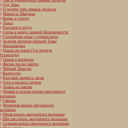
Эон и одиннадцать тёмных Арлегов
Суд Эона
О полёте трёх тёмных Арлегов
Мария из Магдалы
Кровь и золото
Лалса
Разговор в кругу
Сатлы в минус первой бесконечности
Стихийные силы у элоима низа
Золотая лестница Князей Тьмы
Низасикочиа
Грааль на земле (3-я легенда
Атлантиды)
Грааль в космосах
Жизнь после смерти
Чёрный Христос
Калиостро
Разговор людей и легов
Сатл в космосе звуков
Араны на землях
Первая и вторая печати оккультного
молчания
Сфинкс
Четвертая печать оккультного
молчания
Пятая печать оккультного молчания
Шестая печать оккультного молчания
Cедьмая печать оккультного молчания