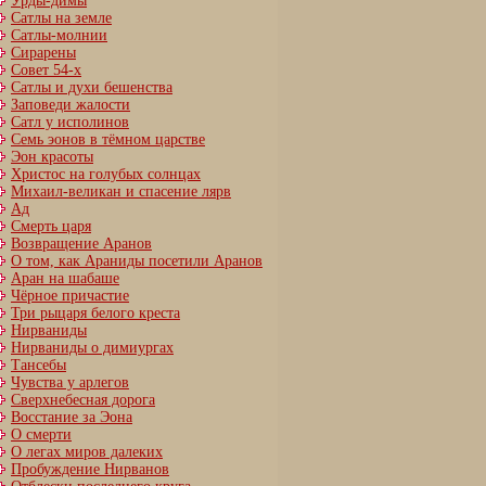
Урды-димы
Сатлы на земле
Сатлы-молнии
Сирарены
Совет 54-х
Сатлы и духи бешенства
Заповеди жалости
Сатл у исполинов
Семь эонов в тёмном царстве
Эон красоты
Христос на голубых солнцах
Михаил-великан и спасение лярв
Ад
Смерть царя
Возвращение Аранов
О том, как Араниды посетили Аранов
Аран на шабаше
Чёрное причастие
Три рыцаря белого креста
Нирваниды
Нирваниды о димиургах
Тансебы
Чувства у арлегов
Сверхнебесная дорога
Восстание за Эона
О смерти
О легах миров далеких
Пробуждение Нирванов