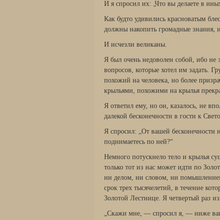
И я спросил их: „Что вы делаете в ины
Как будто удивились красноватым блес
должны накопить громадные знания, 
И исчезли великаны.
Я был очень недоволен собой, ибо не
вопросов, которые хотел им задать. Гр
похожий на человека, но более призра
крыльями, похожими на крылья прекра
Я ответил ему, но он, казалось, не вп
далекой бесконечности в гости к Све
Я спросил: „От вашей бесконечности и
поднимаетесь по ней?“
Немного потускнело тело и крылья сущ
только тот из нас может идти по Золо
ни делом, ни словом, ни помышление
срок трех тысячелетий, в течение кот
Золотой Лестнице. Я четвертый раз и
„Скажи мне, — спросил я, — ниже ва