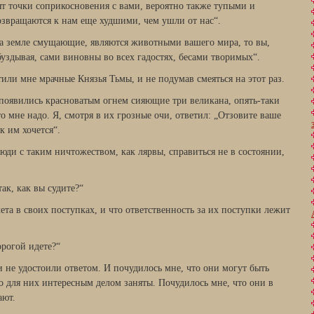
ят точки соприкосновения с вами, вероятно также тупыми и
озвращаются к нам еще худшими, чем ушли от нас“.
 на земле смущающие, являются животными вашего мира, то вы,
буздывая, сами виновны во всех гадостях, бесами творимых“.
тили мне мрачные Князья Тьмы, и не подумав смеяться на этот раз.
появились красноватым огнем сияющие три великана, опять-таки
о мне надо. Я, смотря в их грозные очи, ответил: „Отзовите ваше
к им хочется“.
ди с таким ничтожеством, как лярвы, справиться не в состоянии,
так, как вы судите?“
ета в своих поступках, и что ответственность за их поступки лежит
орогой идете?“
 не удостоили ответом. И почудилось мне, что они могут быть
о для них интересным делом заняты. Почудилось мне, что они в
ают.