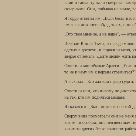
вами и самые тупые и скверные наход
скверными. Они, побывав на земле, в
Я гордо ответил им: „Если бесы, нас
имея возможность обуздать их, и не о
„Это твое мнение, а не наше“, — отве
Исчезли Князья Тьмы, и передо мною 
одетых в доспехи, и спросили меня, чт
зверье от земель. Дайте людям жить ка
Ответили мне тёмные Арлеги: „Если лю
то не к чему им к верхам стремиться?“
А я сказал: „Кто дал вам право судить 
Ответили они, что никому не дают отч
на тех, кто им подняться мешает.
Я сказал им: „Быть может вы не той д
Сверху вниз посмотрели они на меня и
каким-то особым, мне неизвестным, н
каких-то других бесконечностях работ