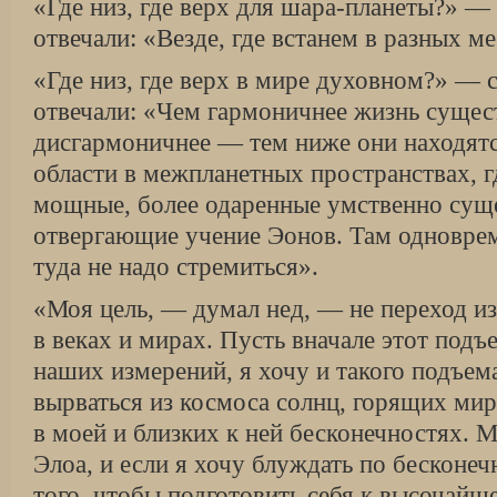
«Где низ, где верх для шара-планеты?» —
отвечали: «Везде, где встанем в разных м
«Где низ, где верх в мире духовном?» — 
отвечали: «Чем гармоничнее жизнь сущес
дисгармоничнее — тем ниже они находятс
области в межпланетных пространствах, г
мощные, более одаренные умственно сущес
отвергающие учение Эонов. Там одноврем
туда не надо стремиться».
«Моя цель, — думал нед, — не переход из
в веках и мирах. Пусть вначале этот подъ
наших измерений, я хочу и такого подъем
вырваться из космоса солнц, горящих ми
в моей и близких к ней бесконечностях. 
Элоа, и если я хочу блуждать по бесконеч
того, чтобы подготовить себя к высочайш