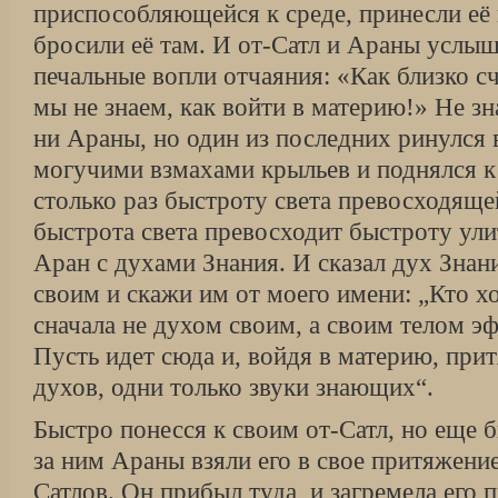
приспособляющейся к среде, принесли её 
бросили её там. И от-Сатл и Араны услы
печальные вопли отчаяния: «Как близко сч
мы не знаем, как войти в материю!» Не зн
ни Араны, но один из последних ринулся
могучими взмахами крыльев и поднялся к
столько раз быстроту света превосходящей
быстрота света превосходит быстроту ули
Аран с духами Знания. И сказал дух Знан
своим и скажи им от моего имени: „Кто хо
сначала не духом своим, а своим телом э
Пусть идет сюда и, войдя в материю, прит
духов, одни только звуки знающих“.
Быстро понесся к своим от-Сатл, но еще 
за ним Араны взяли его в свое притяжение
Сатлов. Он прибыл туда, и загремела его 