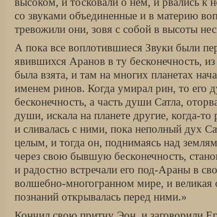
высоком, и тосковали о нем, и рвались к 
со звуками объединенные и в материю во
тревожили они, зовя с собой в высоты нес
А пока все воплотившиеся Звуки были п
явившихся Аранов в ту бесконечность, из
была взята, и там на многих планетах нач
именем ринов. Когда умирал рин, то его
бесконечность, а часть души Сатла, оторв
души, искала на планете другие, когда-то
и сливалась с ними, пока неполный дух Са
целым, и тогда он, поднимаясь над земля
через свою бывшую бесконечность, стано
и радостно встречали его под-Араны в с
волшебно-многогранном мире, и великая 
познаний открывалась перед ними.»
Кончил свою притчу Эон, и заговорили Ег