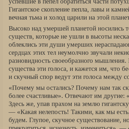
успевшие в пепел обратиться части потух
Гигантское скопление пепла, лавы и камне
вечная тьма и холод царили на этой планет
Высоко над умершей планетой носились т
существ, которые не ушли в высоты неск
облеклись эти души умерших нераспадаю
сердцах этих тел неумолчно звучали неки
разновидность своеобразного мышления
существа эти голоса, и кажется им, что б
и скучный спор ведут эти голоса между с
«Почему мы остались? Почему нам так ск
более счастливые». Отвечают им другие: 
Здесь же, упав прахом на землю гигантск
— «Какая нелепость! Такими, как мы есть
будем. Глупое, скучное существование, н
прекратиться, исчезнуть, измениться». 