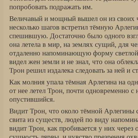
попробовать подражать им.
Величавый и мощный вышел он из своих ч
несколько шагов встретил тёмную Арлегин
спешившую. Достаточно было одного взгля
она летела в мир, на землях сущий, для ч
отдаленно напоминающую форму светлой
видел жен земли и не знал, что она облек
Трон решил издалека следовать за ней и 
Как молния упала тёмная Арлегина на одн
от нее летел Трон, почти одновременно с
опустившийся.
Видит Трон, что около тёмной Арлегины 
свита из существ, людей по виду напомин
видит Трон, как пробивается у них через 
сущность лярвы, и чувство презрения охва