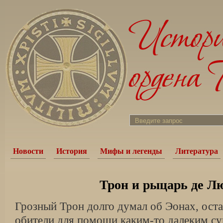
Новости
История
Мифы и легенды
Литература
Трон и рыцарь де Л
Грозный Трон долго думал об Эонах, ост
обители для помощи каким-то далеким су