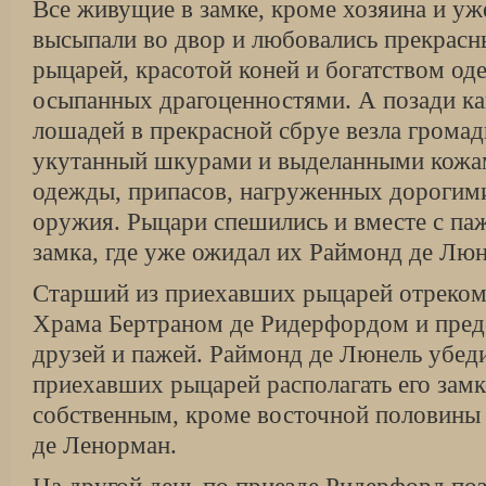
Все живущие в замке, кроме хозяина и уж
высыпали во двор и любовались прекрас
рыцарей, красотой коней и богатством од
осыпанных драгоценностями. А позади ка
лошадей в прекрасной сбруе везла громад
укутанный шкурами и выделанными кожам
одежды, припасов, нагруженных дорогим
оружия. Рыцари спешились и вместе с па
замка, где уже ожидал их Раймонд де Люн
Старший из приехавших рыцарей отреком
Храма Бертраном де Ридерфордом и пред
друзей и пажей. Раймонд де Люнель убед
приехавших рыцарей располагать его замк
собственным, кроме восточной половины 
де Ленорман.