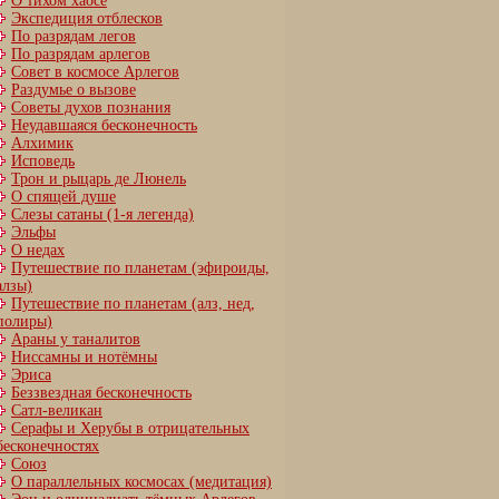
О тихом хаосе
Экспедиция отблесков
По разрядам легов
По разрядам арлегов
Совет в космосе Арлегов
Раздумье о вызове
Советы духов познания
Неудавшаяся бесконечность
Алхимик
Исповедь
Трон и рыцарь де Люнель
О спящей душе
Слезы сатаны (1-я легенда)
Эльфы
О недах
Путешествие по планетам (эфироиды,
алзы)
Путешествие по планетам (алз, нед,
полиры)
Араны у таналитов
Ниссамны и нотёмны
Эриса
Беззвездная бесконечность
Сатл-великан
Серафы и Херубы в отрицательных
бесконечностях
Союз
О параллельных космосах (медитация)