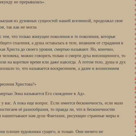
секунду не прерывалась».
высшая из духовных сущностей нашей вселенной, продолжал свое
в, так как не могла
 тем, что только живущие поколения и те поколения, которые
бщего спасения, а душа оставалась в теле, впавшем от страдания в
жая Христа до своего уровня, смертью называют. Но, конечно,
ти человека, можно говорить только о смерти духа воплощенного, то
е или на короткое время или даже навсегда. А потом тело, душа и дух
изошло то, что называется воскресением, а далее и вознесением
кресения Христова?»
Смертью Эона называется Его схождение в Ад».
 у вас. А пока еще вопрос. Если имеется бесконечность, если мало
остигаем её разнообразия, то правда ли, что в бесконечностях
чем нашептывают нам духи Фантазии, рисующие странные миры и
зии плохие художники сущего, и только. Они ничего не