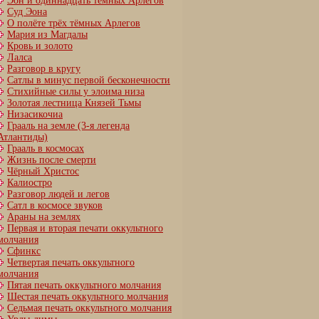
Эон и одиннадцать тёмных Арлегов
Суд Эона
О полёте трёх тёмных Арлегов
Мария из Магдалы
Кровь и золото
Лалса
Разговор в кругу
Сатлы в минус первой бесконечности
Стихийные силы у элоима низа
Золотая лестница Князей Тьмы
Низасикочиа
Грааль на земле (3-я легенда
Атлантиды)
Грааль в космосах
Жизнь после смерти
Чёрный Христос
Калиостро
Разговор людей и легов
Сатл в космосе звуков
Араны на землях
Первая и вторая печати оккультного
молчания
Сфинкс
Четвертая печать оккультного
молчания
Пятая печать оккультного молчания
Шестая печать оккультного молчания
Cедьмая печать оккультного молчания