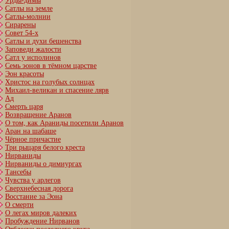
Урды-димы
Сатлы на земле
Сатлы-молнии
Сирарены
Совет 54-х
Сатлы и духи бешенства
Заповеди жалости
Сатл у исполинов
Семь эонов в тёмном царстве
Эон красоты
Христос на голубых солнцах
Михаил-великан и спасение лярв
Ад
Смерть царя
Возвращение Аранов
О том, как Араниды посетили Аранов
Аран на шабаше
Чёрное причастие
Три рыцаря белого креста
Нирваниды
Нирваниды о димиургах
Тансебы
Чувства у арлегов
Сверхнебесная дорога
Восстание за Эона
О смерти
О легах миров далеких
Пробуждение Нирванов