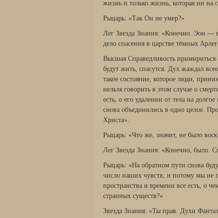
жизнь и только жизнь, которая ни на 
Рыцарь: «Так Он не умер?»
Лег Звезда Знания: «Конечно. Эон — 
дело спасения в царстве тёмных Арлего
Высшая Справедливость примириться с
будут жить, спасутся. Дух жаждал всео
такое состояние, которое люди, прини
нельзя говорить в этом случае о смер
есть, о его удалении от тела на долго
снова объединились в одно целое. Про
Христа».
Рыцарь: «Что же, значит, не было вос
Лег Звезда Знания: «Конечно, было. 
Рыцарь: «На обратном пути снова буду
число наших чувств, и потому мы не п
пространства и времени все есть, о 
странных существ?»
Звезда Знания: «Ты прав. Духи Фанта