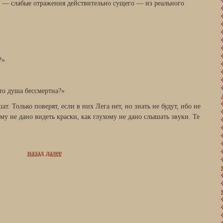
 — слабые отражения действительно сущего — из реального
?»
то душа бессмертна?»
т. Только поверят, если в них Лега нет, но знать не будут, ибо не
у не дано видеть краски, как глухому не дано слышать звуки. Те
назад
далее