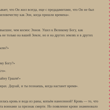
ывает, что Он жил всегда, еще с предадамитами, что Он не был
 человечеству как Эон, когда пришли времена».
 высшие, чем космос Эонов. Ушел к Великому Богу, как
 не только на вашей Земле, но и на других землях и в других
емлю?»
ому Богу?»
го».
айну Грааля!»
ирах. Дерзай, и ты познаешь, когда настанет время».
лилась кровь и вода из раны, копьём нанесенной! Кровь — то, что
ята воинами за признак смерти. Но появление крови знаменовало