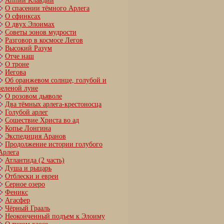
Аппий Клавдий
О спасении тёмного Арлега
О сфинксах
О двух Элоимах
Советы эонов мудрости
Разговор в космосе Легов
Высокий Разум
Отче наш
О троне
Иегова
Об оранжевом солнце, голубой и
зеленой луне
О розовом дьяволе
Два тёмных арлега-крестоносца
Голубой арлег
Сошествие Христа во ад
Копье Лонгина
Экспедиция Аранов
Продолжение истории голубого
Арлега
Атлантида (2 часть)
Душа и рыцарь
Отблески и евреи
Серное озеро
Феникс
Агасфер
Чёрный Грааль
Неоконченный подъем к Элоиму