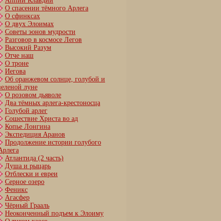
Аппий Клавдий
О спасении тёмного Арлега
О сфинксах
О двух Элоимах
Советы эонов мудрости
Разговор в космосе Легов
Высокий Разум
Отче наш
О троне
Иегова
Об оранжевом солнце, голубой и
зеленой луне
О розовом дьяволе
Два тёмных арлега-крестоносца
Голубой арлег
Сошествие Христа во ад
Копье Лонгина
Экспедиция Аранов
Продолжение истории голубого
Арлега
Атлантида (2 часть)
Душа и рыцарь
Отблески и евреи
Серное озеро
Феникс
Агасфер
Чёрный Грааль
Неоконченный подъем к Элоиму