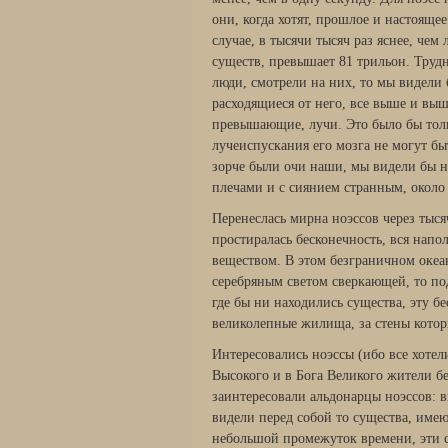
они, когда хотят, прошлое и настояще
случае, в тысячи тысяч раз яснее, че
существ, превышает 81 трильон. Трудн
люди, смотрели на них, то мы видели
расходящиеся от него, все выше и вы
превышающие, лучи. Это было бы толь
лучеиспускания его мозга не могут б
зорче были очи наши, мы видели бы н
плечами и с сиянием странным, около 
Перенеслась мирна ноэссов через тыся
простиралась бесконечность, вся нап
веществом. В этом безграничном океа
серебряным светом сверкающей, то под
где бы ни находились существа, эту б
великолепные жилища, за стены котор
Интересовались ноэссы (ибо все хотели
Высокого и в Бога Великого жители б
заинтересовали альдонарцы ноэссов: в
видели перед собой то существа, име
небольшой промежуток времени, эти с