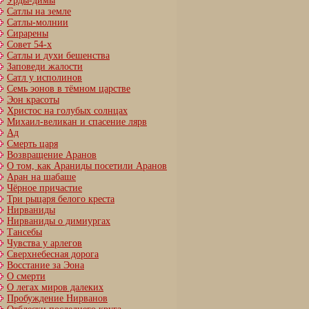
Урды-димы
Сатлы на земле
Сатлы-молнии
Сирарены
Совет 54-х
Сатлы и духи бешенства
Заповеди жалости
Сатл у исполинов
Семь эонов в тёмном царстве
Эон красоты
Христос на голубых солнцах
Михаил-великан и спасение лярв
Ад
Смерть царя
Возвращение Аранов
О том, как Араниды посетили Аранов
Аран на шабаше
Чёрное причастие
Три рыцаря белого креста
Нирваниды
Нирваниды о димиургах
Тансебы
Чувства у арлегов
Сверхнебесная дорога
Восстание за Эона
О смерти
О легах миров далеких
Пробуждение Нирванов