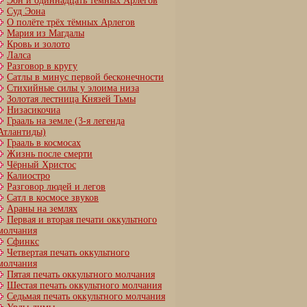
Эон и одиннадцать тёмных Арлегов
Суд Эона
О полёте трёх тёмных Арлегов
Мария из Магдалы
Кровь и золото
Лалса
Разговор в кругу
Сатлы в минус первой бесконечности
Стихийные силы у элоима низа
Золотая лестница Князей Тьмы
Низасикочиа
Грааль на земле (3-я легенда
Атлантиды)
Грааль в космосах
Жизнь после смерти
Чёрный Христос
Калиостро
Разговор людей и легов
Сатл в космосе звуков
Араны на землях
Первая и вторая печати оккультного
молчания
Сфинкс
Четвертая печать оккультного
молчания
Пятая печать оккультного молчания
Шестая печать оккультного молчания
Cедьмая печать оккультного молчания