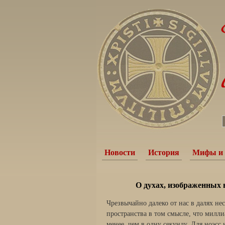
Новости
История
Мифы и 
О духах, изображенных 
Чрезвычайно далеко от нас в далях не
пространства в том смысле, что милли
менее, чем в одну секунду. Для ноэсс 