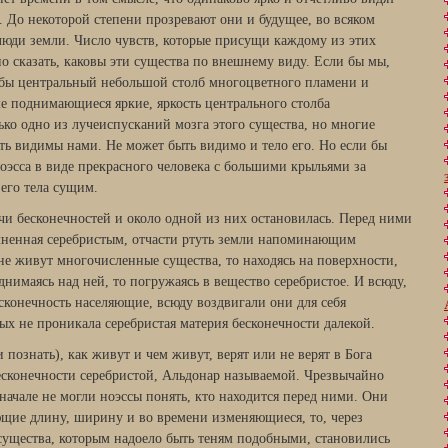
е. До некоторой степени прозревают они и будущее, во всяком
м люди земли. Число чувств, которые присущи каждому из этих
о сказать, каковы эти существа по внешнему виду. Если бы мы,
 бы центральный небольшой столб многоцветного пламени и
ше поднимающиеся яркие, яркость центрального столба
ко одно из лучеиспусканий мозга этого существа, но многие
ыть видимы нами. Не может быть видимо и тело его. Но если бы
оэсса в виде прекрасного человека с большими крыльями за
его тела сущим.
чи бесконечностей и около одной из них остановилась. Перед ними
олненная серебристым, отчасти ртуть земли напоминающим
не живут многочисленные существа, то находясь на поверхности,
нимаясь над ней, то погружаясь в вещество серебристое. И всюду,
есконечность населяющие, всюду воздвигали они для себя
ых не проникала серебристая материя бесконечности далекой.
 познать), как живут и чем живут, верят или не верят в Бога
есконечности серебристой, Альдонар называемой. Чрезвычайно
начале не могли ноэссы понять, кто находится перед ними. Они
ющие длину, ширину и во времени изменяющиеся, то, через
ущества, которым надоело быть теням подобными, становились