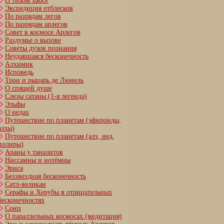
О тихом хаосе
Экспедиция отблесков
По разрядам легов
По разрядам арлегов
Совет в космосе Арлегов
Раздумье о вызове
Советы духов познания
Неудавшаяся бесконечность
Алхимик
Исповедь
Трон и рыцарь де Люнель
О спящей душе
Слезы сатаны (1-я легенда)
Эльфы
О недах
Путешествие по планетам (эфироиды,
алзы)
Путешествие по планетам (алз, нед,
полиры)
Араны у таналитов
Ниссамны и нотёмны
Эриса
Беззвездная бесконечность
Сатл-великан
Серафы и Херубы в отрицательных
бесконечностях
Союз
О параллельных космосах (медитация)