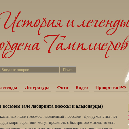
легенды
Литература
Фото
Видео
Приорство РФ
в восьмом зале лабиринта (ноэссы и альдонарцы)
сказанных лежит космос, населенный ноэссами. Для духов этих нет
арды мирн верст они могут пролететь с быстротою мысли, то есть
нет времени в том смысле, что одинаково ярко и отчетливо видят