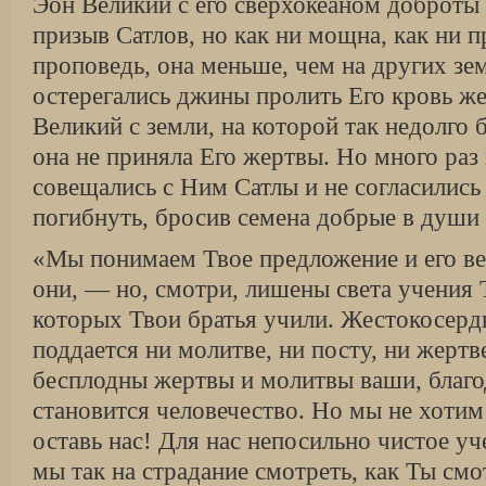
Эон Великий с его сверхокеаном доброты 
призыв Сатлов, но как ни мощна, как ни п
проповедь, она меньше, чем на других зем
остерегались джины пролить Его кровь ж
Великий с земли, на которой так недолго б
она не приняла Его жертвы. Но много раз
совещались с Ним Сатлы и не согласились
погибнуть, бросив семена добрые в души
«Мы понимаем Твое предложение и его в
они, — но, смотри, лишены света учения Т
которых Твои братья учили. Жестокосерд
поддается ни молитве, ни посту, ни жертв
бесплодны жертвы и молитвы ваши, благ
становится человечество. Но мы не хотим
оставь нас! Для нас непосильно чистое уч
мы так на страдание смотреть, как Ты см