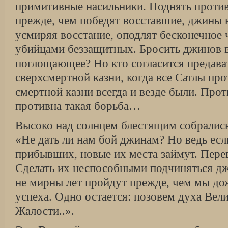
примитивные насильники. Поднять против
прежде, чем победят восставшие, джины 
усмиряя восстание, оподлят бесконечное 
убийцами беззащитных. Бросить джинов в
поглощающее? Но кто согласится предават
сверхсмертной казни, когда все Сатлы пр
смертной казни всегда и везде были. Про
противна такая борьба…
Высоко над солнцем блестящим собрались
«Не дать ли нам бой джинам? Но ведь ес
прибывших, новые их места займут. Пере
Сделать их неспособными подчиняться дж
не мирны лет пройдут прежде, чем мы до
успеха. Одно остается: позовем духа Вел
Жалости..».