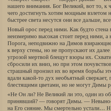
нашего внимания. Бог Великий, вот то, к
чего достигнуть хотим мощным взлетом 
быстрее света несутся они все дальше, в
Новый орос перед ними. Как будто стена 
неизмеримо высокая стоит перед ними, а 
Порога, неподвижно на Димов взирающи
к верху стены, но не пропускают их дале
угрозой мертвой блещут взоры их. Схват
сбросили их вниз, но при этом почувствов
страшный пронзил их во время борьбы это
вдали какой-то дух необъятный сверкает, 
блестящими цветами, но не могут Димы ра
«Не Он ли? Не Великий ли это, один из о
принявший? — говорят Димы. — Невынос
на Его сияние. Мы смертельно устали… Н