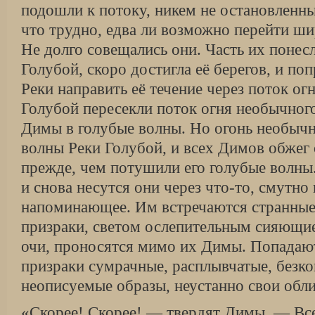
подошли к потоку, никем не остановленн
что трудно, едва ли возможно перейти ш
Не долго совещались они. Часть их понес
Голубой, скоро достигла её берегов, и п
Реки направить её течение через поток о
Голубой пересекли поток огня необычного
Димы в голубые волны. Но огонь необычн
волны Реки Голубой, и всех Димов обжег
прежде, чем потушили его голубые волн
и снова несутся они через что-то, смутно
напоминающее. Им встречаются странные 
призраки, светом ослепительным сияющие
очи, проносятся мимо их Димы. Попадаю
призраки сумрачные, расплывчатые, безк
неописуемые образы, неустанно свои обл
«Скорее! Скорее! — твердят Димы. — Все