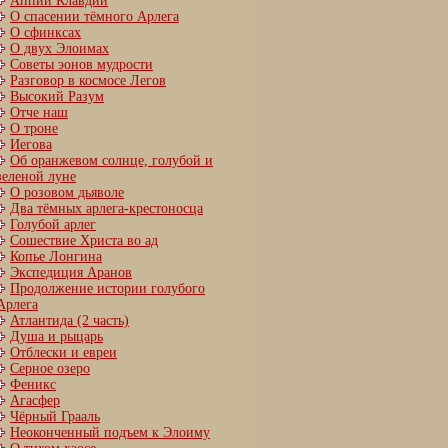
Аппий Клавдий
О спасении тёмного Арлега
О сфинксах
О двух Элоимах
Советы эонов мудрости
Разговор в космосе Легов
Высокий Разум
Отче наш
О троне
Иегова
Об оранжевом солнце, голубой и
зеленой луне
О розовом дьяволе
Два тёмных арлега-крестоносца
Голубой арлег
Сошествие Христа во ад
Копье Лонгина
Экспедиция Аранов
Продолжение истории голубого
Арлега
Атлантида (2 часть)
Душа и рыцарь
Отблески и евреи
Серное озеро
Феникс
Агасфер
Чёрный Грааль
Неоконченный подъем к Элоиму