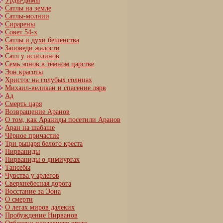
Урды-димы
Сатлы на земле
Сатлы-молнии
Сирарены
Совет 54-х
Сатлы и духи бешенства
Заповеди жалости
Сатл у исполинов
Семь эонов в тёмном царстве
Эон красоты
Христос на голубых солнцах
Михаил-великан и спасение лярв
Ад
Смерть царя
Возвращение Аранов
О том, как Араниды посетили Аранов
Аран на шабаше
Чёрное причастие
Три рыцаря белого креста
Нирваниды
Нирваниды о димиургах
Тансебы
Чувства у арлегов
Сверхнебесная дорога
Восстание за Эона
О смерти
О легах миров далеких
Пробуждение Нирванов