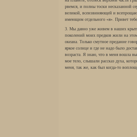
на планете, отблеск верхней части Гра
рвемся, и полны тоски несказанной се
великой, всеизвиняющей и всепрощаю
имеющим отдельного «я». Привет теб
3. Мы давно уже живем в наших крыты
поколений моих предков жили на это
океана. Только смутное предание говор
яркое солнце и где не надо было дост
возраста. Я знаю, что в меня вошла 
мое тело, слышали рассказ духа, кото
меня, так же, как был когда-то вопло