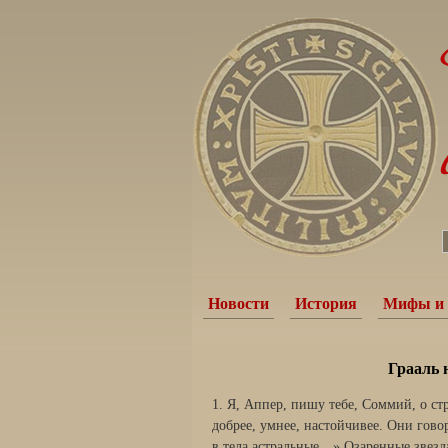
Новости
История
Мифы и 
Грааль 
1. Я, Аппер, пишу тебе, Соммий, о с
добрее, умнее, настойчивее. Они гово
в тела астральные…» Озаренные звезд