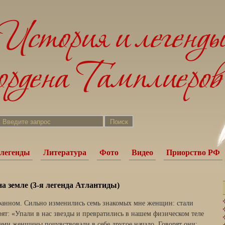
легенды
Литература
Фото
Видео
Приорство РФ
на земле (3-я легенда Атлантиды)
транном. Сильно изменились семь знакомых мне женщин: стали
рят: «Упали в нас звезды и превратились в нашем физическом теле
ами женщины почувствовали в себе другое начало. Говорят они: