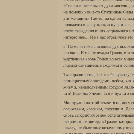
«Сошли в нас с высот духи могучие, 
на помощь какие-то Стихийные Силы 
эти женщины. Где-то, на одной из план
положены в чашу прекрасную, и чаша 
после схождения в них астрального нач
интерес нее… И на нас отразилось это
2. На меня тоже снизошел дух высокий
высокие. И мы не чужды Грааля, в кот
жертвенная кровь Эонов во всех мирах
людьми слившиеся, находимся в основ
Ты спрашиваешь, как я себя чувствую?
разноцветными звездами, небом, как м
живу я, ненаполненным сосудом являю
Его! Если бы Учение Его и дух Его с
Мне трудно на этой земле: я не могу 
оранжевым, красным, потухшим. Далее
снова загораются огнем ослепительным
искрометные звезды в Граале, которы
началу, необъятному воздушному простр