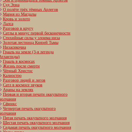
Эон и одиннадцать тёмных Арлегов
Суд Эона
О полёте трёх тёмных Арлегов
Мария из Магдалы
Кровь и золото
Лалса
Разговор в кругу
Сатлы в минус первой бесконечности
Стихийные силы у элоима низа
Золотая лестница Князей Тьмы
Низасикочиа
Грааль на земле (3-я легенда
Атлантиды)
Грааль в космосах
Жизнь после смерти
Чёрный Христос
Калиостро
Разговор людей и легов
Сатл в космосе звуков
Араны на землях
Первая и вторая печати оккультного
молчания
Сфинкс
Четвертая печать оккультного
молчания
Пятая печать оккультного молчания
Шестая печать оккультного молчания
Cедьмая печать оккультного молчания