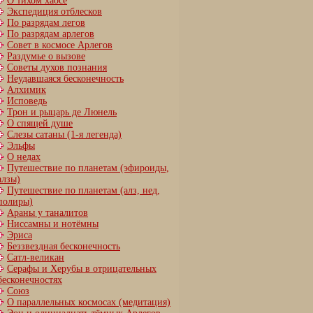
О тихом хаосе
Экспедиция отблесков
По разрядам легов
По разрядам арлегов
Совет в космосе Арлегов
Раздумье о вызове
Советы духов познания
Неудавшаяся бесконечность
Алхимик
Исповедь
Трон и рыцарь де Люнель
О спящей душе
Слезы сатаны (1-я легенда)
Эльфы
О недах
Путешествие по планетам (эфироиды,
алзы)
Путешествие по планетам (алз, нед,
полиры)
Араны у таналитов
Ниссамны и нотёмны
Эриса
Беззвездная бесконечность
Сатл-великан
Серафы и Херубы в отрицательных
бесконечностях
Союз
О параллельных космосах (медитация)