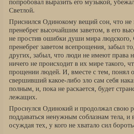
попробовал выразить его музыкой, убежал
Светлой.
Приснился Одинокому вещий сон, что не 
пренебрег высочайшим заветом, в его вы
не простив ошибки души мира людского, 
пренебрег заветом всепрощения, забыл то
других, забыл, что люди не имеют права н
ничего не происходит в их мире такого, ч
прощении людей. И, вместе с тем, понял о
свершивший какое-либо зло сам себя нака
полным, и, пока не раскается, будет стран
лежащих.
Проснулся Одинокий и продолжал свою ра
поддаваться ненужным соблазнам тела, и в
осуждая тех, у кого не хватало сил борот