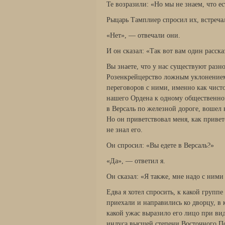
Те возразили: «Но мы не знаем, что ес
Рыцарь Тамплиер спросил их, встреча
«Нет», — отвечали они.
И он сказал: «Так вот вам один расска
Вы знаете, что у нас существуют раз
Розенкрейцерство ложным уклонением
переговоров с ними, именно как чист
нашего Ордена к одному общественно
в Версаль по железной дороге, вошел 
Но он приветствовал меня, как привет
не знал его.
Он спросил: «Вы едете в Версаль?»
«Да», — ответил я.
Он сказал: «Я также, мне надо с ними
Едва я хотел спросить, к какой групп
приехали и направились ко дворцу, в
какой ужас выразило его лицо при вид
индуса высшей степени Восточного По