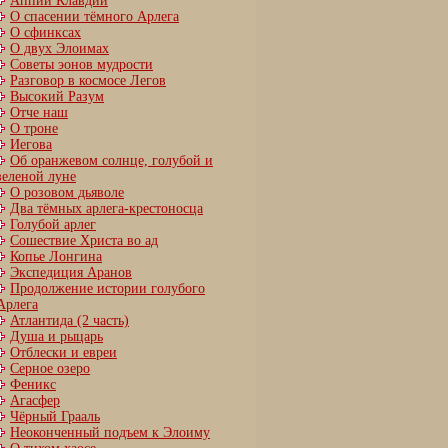
Аппий Клавдий
О спасении тёмного Арлега
О сфинксах
О двух Элоимах
Советы эонов мудрости
Разговор в космосе Легов
Высокий Разум
Отче наш
О троне
Иегова
Об оранжевом солнце, голубой и
зеленой луне
О розовом дьяволе
Два тёмных арлега-крестоносца
Голубой арлег
Сошествие Христа во ад
Копье Лонгина
Экспедиция Аранов
Продолжение истории голубого
Арлега
Атлантида (2 часть)
Душа и рыцарь
Отблески и евреи
Серное озеро
Феникс
Агасфер
Чёрный Грааль
Неоконченный подъем к Элоиму