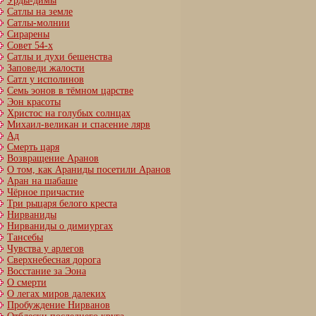
Урды-димы
Сатлы на земле
Сатлы-молнии
Сирарены
Совет 54-х
Сатлы и духи бешенства
Заповеди жалости
Сатл у исполинов
Семь эонов в тёмном царстве
Эон красоты
Христос на голубых солнцах
Михаил-великан и спасение лярв
Ад
Смерть царя
Возвращение Аранов
О том, как Араниды посетили Аранов
Аран на шабаше
Чёрное причастие
Три рыцаря белого креста
Нирваниды
Нирваниды о димиургах
Тансебы
Чувства у арлегов
Сверхнебесная дорога
Восстание за Эона
О смерти
О легах миров далеких
Пробуждение Нирванов