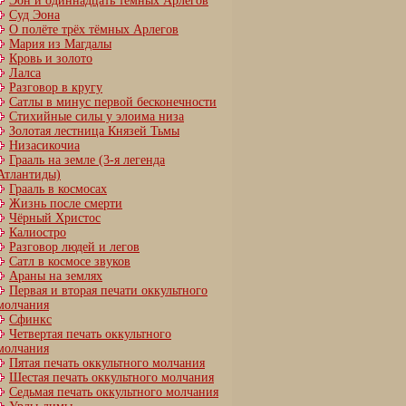
Эон и одиннадцать тёмных Арлегов
Суд Эона
О полёте трёх тёмных Арлегов
Мария из Магдалы
Кровь и золото
Лалса
Разговор в кругу
Сатлы в минус первой бесконечности
Стихийные силы у элоима низа
Золотая лестница Князей Тьмы
Низасикочиа
Грааль на земле (3-я легенда
Атлантиды)
Грааль в космосах
Жизнь после смерти
Чёрный Христос
Калиостро
Разговор людей и легов
Сатл в космосе звуков
Араны на землях
Первая и вторая печати оккультного
молчания
Сфинкс
Четвертая печать оккультного
молчания
Пятая печать оккультного молчания
Шестая печать оккультного молчания
Cедьмая печать оккультного молчания