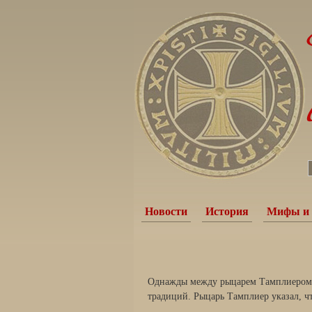
Новости
История
Мифы и 
Однажды между рыцарем Тамплиером 
традиций. Рыцарь Тамплиер указал, ч