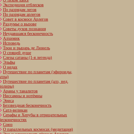
О тихом хаосе
Экспедиция отблесков
По разрядам легов
По разрядам арлегов
Совет в космосе Арлегов
Раздумье о вызове
Советы духов познания
Неудавшаяся бесконечность
Алхимик
Исповедь
Трон и рыцарь де Люнель
О спящей душе
Слезы сатаны (1-я легенда)
Эльфы
О недах
Путешествие по планетам (эфироиды,
алзы)
Путешествие по планетам (алз, нед,
полиры)
Араны у таналитов
Ниссамны и нотёмны
Эриса
Беззвездная бесконечность
Сатл-великан
Серафы и Херубы в отрицательных
бесконечностях
Союз
О параллельных космосах (медитация)