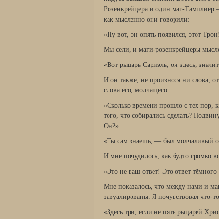
Розенкрейцера и один маг-Тамплиер 
как мысленно они говорили:
«Ну вот, он опять появился, этот Трон
Мы сели, и маги-розенкрейцеры мысл
«Вот рыцарь Сариэль, он здесь, значи
И он также, не произнося ни слова, от
слова его, молчащего:
«Сколько времени прошло с тех пор, к
того, что собирались сделать? Подвин
Он?»
«Ты сам знаешь, — был молчаливый отв
И мне почудилось, как будто громко в
«Это не ваш ответ! Это ответ тёмного 
Мне показалось, что между нами и ма
завуалированы. Я почувствовал что-то
«Здесь три, если не пять рыцарей Хри