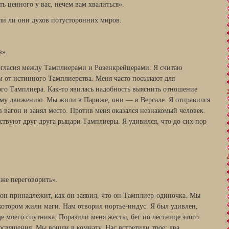
ть ценного у вас, нечем вам хвалиться».
ли ли они духов потусторонних миров.
з».
ногласия между Тамплиерами и Розенкрейцерами. Я считаю
 от истинного Тамплиерства. Меня часто посылают для
ого Тамплиера. Как-то явилась надобность выяснить отношение
му движению. Мы жили в Париже, они — в Версале. Я отправился
в вагон и занял место. Против меня оказался незнакомый человек.
ствуют друг друга рыцари Тамплиеры. Я удивился, что до сих пор
 же переговорить».
е он принадлежит, как он заявил, что он Тамплиер-одиночка. Мы
 котором жили маги. Нам отворил портье-индус. Я был удивлен,
е моего спутника. Поразили меня жесты, бег по лестнице этого
священия. Мы вошли в комнату. Нас встретили трое: два