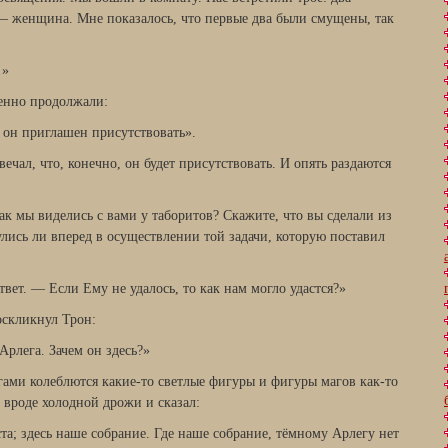
— женщина. Мне показалось, что первые два были смущены, так
!»
енно продолжали:
т он приглашен присутствовать».
вечал, что, конечно, он будет присутствовать. И опять раздаются
ак мы виделись с вами у таборитов? Скажите, что вы сделали из
улись ли вперед в осуществлении той задачи, которую поставил
ет. — Если Ему не удалось, то как нам могло удастся?»
оскликнул Трон:
Арлега. Зачем он здесь?»
гами колеблются какие-то светлые фигуры и фигуры магов как-то
 вроде холодной дрожи и сказал:
ста; здесь наше собрание. Где наше собрание, тёмному Арлегу нет