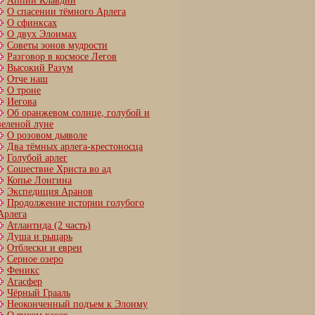
Аппий Клавдий
О спасении тёмного Арлега
О сфинксах
О двух Элоимах
Советы эонов мудрости
Разговор в космосе Легов
Высокий Разум
Отче наш
О троне
Иегова
Об оранжевом солнце, голубой и
зеленой луне
О розовом дьяволе
Два тёмных арлега-крестоносца
Голубой арлег
Сошествие Христа во ад
Копье Лонгина
Экспедиция Аранов
Продолжение истории голубого
Арлега
Атлантида (2 часть)
Душа и рыцарь
Отблески и евреи
Серное озеро
Феникс
Агасфер
Чёрный Грааль
Неоконченный подъем к Элоиму