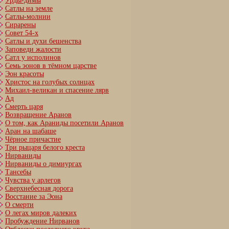
Урды-димы
Сатлы на земле
Сатлы-молнии
Сирарены
Совет 54-х
Сатлы и духи бешенства
Заповеди жалости
Сатл у исполинов
Семь эонов в тёмном царстве
Эон красоты
Христос на голубых солнцах
Михаил-великан и спасение лярв
Ад
Смерть царя
Возвращение Аранов
О том, как Араниды посетили Аранов
Аран на шабаше
Чёрное причастие
Три рыцаря белого креста
Нирваниды
Нирваниды о димиургах
Тансебы
Чувства у арлегов
Сверхнебесная дорога
Восстание за Эона
О смерти
О легах миров далеких
Пробуждение Нирванов