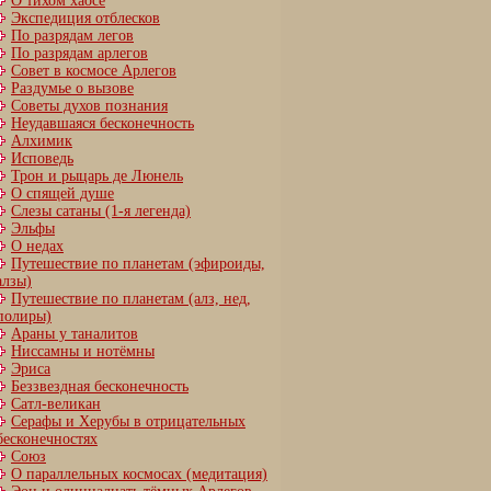
О тихом хаосе
Экспедиция отблесков
По разрядам легов
По разрядам арлегов
Совет в космосе Арлегов
Раздумье о вызове
Советы духов познания
Неудавшаяся бесконечность
Алхимик
Исповедь
Трон и рыцарь де Люнель
О спящей душе
Слезы сатаны (1-я легенда)
Эльфы
О недах
Путешествие по планетам (эфироиды,
алзы)
Путешествие по планетам (алз, нед,
полиры)
Араны у таналитов
Ниссамны и нотёмны
Эриса
Беззвездная бесконечность
Сатл-великан
Серафы и Херубы в отрицательных
бесконечностях
Союз
О параллельных космосах (медитация)