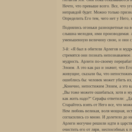
Нечто, что превыше всего. Все, что уг
неправдой будет. Можно только призн
Определить Его тем, чего нет у Него, 
Поднялись огоньки разноцветные на ве
слышна мелодия, ими производимая. А
уменьшенную величину свою, и они сп
3-й: «Я был в обители Арлегов и муд
стремятся они познать непознаваемое
мудрость. Арлеги по-своему перераба
Элоим. А это как раз и значит, что Ег
живущие, сказали бы, что непостижим 
ошиблись бы: человек может убить их
„Конечно, непостижим Элоим, а это как
„Вы тоже можете ошибаться, хотя и му
как жить надо?“ Серафы ответили: „Да
Старайтесь взять от Него все, что мож
Нем любовь великая, воля мощная, ист
согласились со мною. И долетело до н
Арлеги могучие решили идти в царств
очистить его от лярв, неспособных к