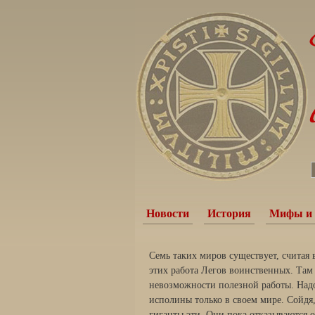
Новости
История
Мифы и 
Семь таких миров существует, считая 
этих работа Легов воинственных. Там
невозможности полезной работы. Надо
исполины только в своем мире. Сойдя,
гиганты эти. Они пока отказываются о