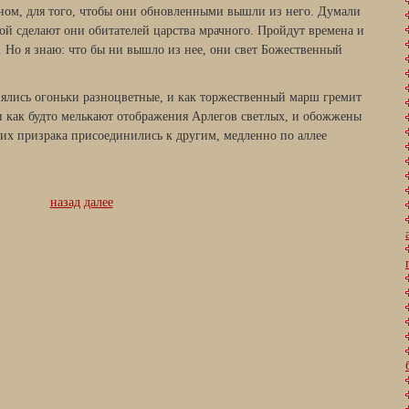
нном, для того, чтобы они обновленными вышли из него. Думали
ой сделают они обитателей царства мрачного. Пройдут времена и
. Но я знаю: что бы ни вышло из нее, они свет Божественный
ялись огоньки разноцветные, и как торжественный марш гремит
и как будто мелькают отображения Арлегов светлых, и обожжены
ких призрака присоединились к другим, медленно по аллее
назад
далее