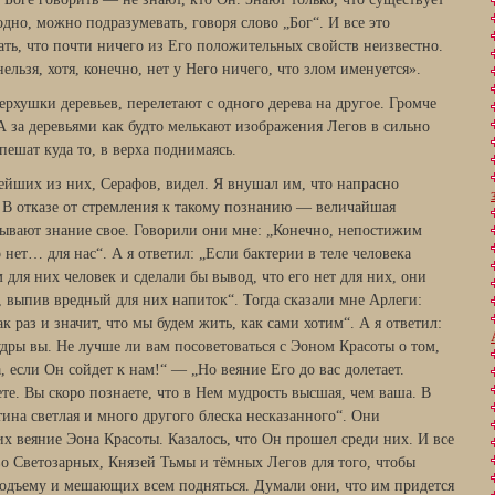
одно, можно подразумевать, говоря слово „Бог“. И все это
ать, что почти ничего из Его положительных свойств неизвестно.
нельзя, хотя, конечно, нет у Него ничего, что злом именуется».
рхушки деревьев, перелетают с одного дерева на другое. Громче
 за деревьями как будто мелькают изображения Легов в сильно
ешат куда то, в верха поднимаясь.
рейших из них, Серафов, видел. Я внушал им, что напрасно
. В отказе от стремления к такому познанию — величайшая
тывают знание свое. Говорили они мне: „Конечно, непостижим
о нет… для нас“. А я ответил: „Если бактерии в теле человека
для них человек и сделали бы вывод, что его нет для них, они
, выпив вредный для них напиток“. Тогда сказали мне Арлеги:
 раз и значит, что мы будем жить, как сами хотим“. А я ответил:
дры вы. Не лучше ли вам посоветоваться с Эоном Красоты о том,
, если Он сойдет к нам!“ — „Но веяние Его до вас долетает.
ете. Вы скоро познаете, что в Нем мудрость высшая, чем ваша. В
ина светлая и много другого блеска несказанного“. Они
их веяние Эона Красоты. Казалось, что Он прошел среди них. И все
о Светозарных, Князей Тьмы и тёмных Легов для того, чтобы
 подъему и мешающих всем подняться. Думали они, что им придется