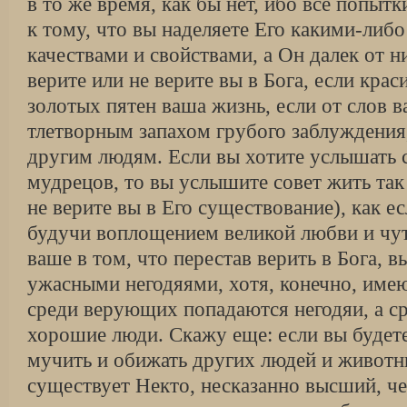
в то же время, как бы нет, ибо все попытк
к тому, что вы наделяете Его какими-ли
качествами и свойствами, а Он далек от н
верите или не верите вы в Бога, если кра
золотых пятен ваша жизнь, если от слов в
тлетворным запахом грубого заблуждения
другим людям. Если вы хотите услышать 
мудрецов, то вы услышите совет жить так 
не верите вы в Его существование), как е
будучи воплощением великой любви и чут
ваше в том, что перестав верить в Бога, в
ужасными негодяями, хотя, конечно, име
среди верующих попадаются негодяи, а 
хорошие люди. Скажу еще: если вы будете
мучить и обижать других людей и животны
существует Некто, несказанно высший, ч