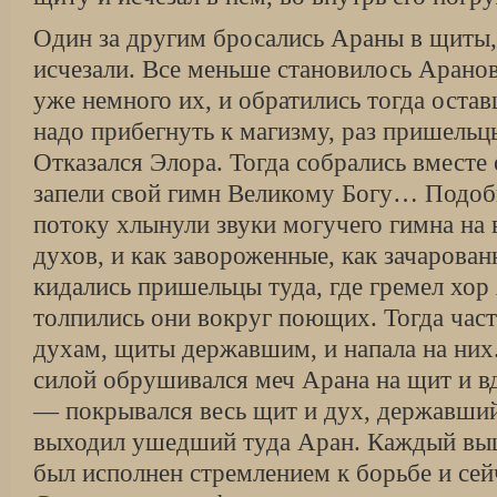
Один за другим бросались Араны в щиты,
исчезали. Все меньше становилось Арано
уже немного их, и обратились тогда остав
надо прибегнуть к магизму, раз пришельц
Отказался Элора. Тогда собрались вместе
запели свой гимн Великому Богу… Подо
потоку хлынули звуки могучего гимна н
духов, и как завороженные, как зачарован
кидались пришельцы туда, где гремел хор 
толпились они вокруг поющих. Тогда част
духам, щиты державшим, и напала на них.
силой обрушивался меч Арана на щит и вд
— покрывался весь щит и дух, державший 
выходил ушедший туда Аран. Каждый вы
был исполнен стремлением к борьбе и сейч