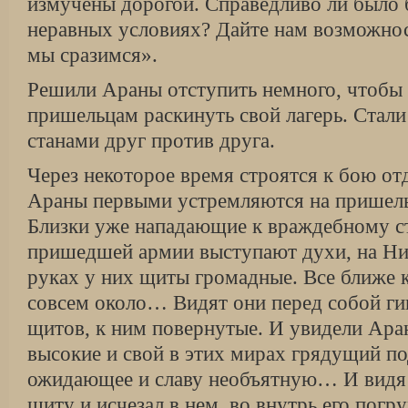
измучены дорогой. Справедливо ли было б
неравных условиях? Дайте нам возможност
мы сразимся».
Решили Араны отступить немного, чтобы 
пришельцам раскинуть свой лагерь. Стали
станами друг против друга.
Через некоторое время строятся к бою о
Араны первыми устремляются на пришельц
Близки уже нападающие к враждебному ст
пришедшей армии выступают духи, на Ни
руках у них щиты громадные. Все ближе 
совсем около… Видят они перед собой гиг
щитов, к ним повернутые. И увидели Ара
высокие и свой в этих мирах грядущий по
ожидающее и славу необъятную… И видя 
щиту и исчезал в нем, во внутрь его погр