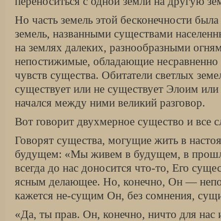
переноситься с одной земли на другую зе
Но часть земель этой бесконечности была
земель, названными существами населенны
на землях далеких, разнообразными огня
непостижимые, обладающие несравненно
чувств существа. Обитатели светлых земел
существует или не существует Элоим или
начался между ними великий разговор.
Вот говорит двухмерное существо и все 
Говорят существа, могущие жить в наст
будущем: «Мы живем в будущем, в прошл
всегда до нас доносится что-то, Его суще
ясным делающее. Но, конечно, Он — непо
кажется не-сущим Он, без сомнения, сущ
«Да, ты прав. Он, конечно, ничто для нас 