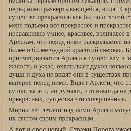
пески за первым оросом лежащие. Пролет
перед ними развертывающейся, видят Се
существа прекрасные как бы по отлогой г
мере подъема все прекраснее и прекраснее
несравненно умнее, красивее, величавее 
Арлегам, что перед ними раскрывается цв
более и более чудной красотой сверкая. 
присматриваются Арлеги к существам эти
жалость и ужас, охватывает духов космоса
души и духа не видят они в существах пр
материя перед ними. Видят Арлеги, что 
существа эти, но думают, что никогда не 
прекрасных, существа эти совершенные.
Мирны лет летают над ними Арлеги могуч
их светом своим прекрасным.
А вот и орос новый, Стражи Порога ужас