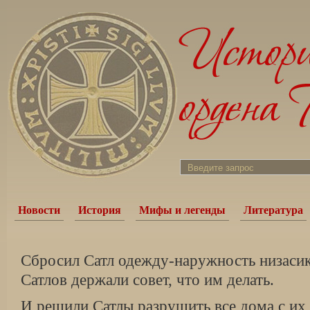
Новости
История
Мифы и легенды
Литература
Сбросил Сатл одежду-наружность низасико
Сатлов держали совет, что им делать.
И решили Сатлы разрушить все дома с их 