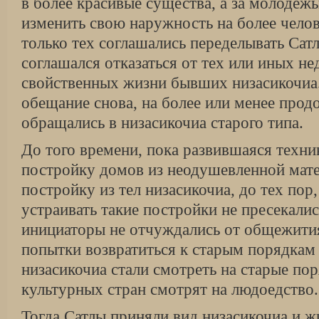
в более красивые существа, а за молодеж
изменить свою наружность на более чело
только тех соглашались переделывать Сатл
соглашался отказаться от тех или иных не
свойственных жизни бывших низасикочи
обещание снова, на более или менее прод
обращались в низасикочиа старого типа.
До того времени, пока развившаяся техник
постройку домов из неодушевленной мате
постройку из тел низасикочиа, до тех пор
устраивать такие постройки не пресекалис
инициаторы не отчуждались от общежития,
попытки возвратиться к старым порядкам
низасикочиа стали смотреть на старые пор
культурных стран смотрят на людоедство.
Тогда Сатлы приняли вид низасикочиа и 