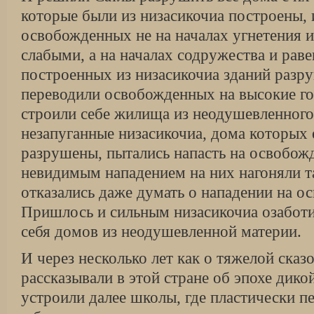
которые были из низасикочиа построены, 
освобожденных не на началах угнетения и
слабыми, а на началах содружества и раве
построенных из низасикочиа зданий разр
переводили освобожденных на высокие го
строили себе жилища из неодушевленного 
незапуганные низасикочиа, дома которых
разрушены, пытались напасть на освобож
невидимым нападением на них нагоняли та
отказались даже думать о нападении на о
Пришлось и сильным низасикочиа озаботи
себя домов из неодушевленной материи.
И через несколько лет как о тяжелой ска
рассказывали в этой стране об эпохе дико
устроили далее школы, где пластически 