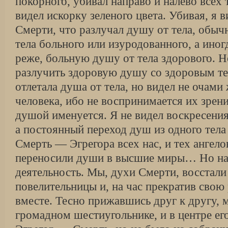
покорного, убивал направо и налево всех 
видел искорку зеленого цвета. Убивая, я 
Смерти, что разлучал душу от тела, обы
тела больного или изуродованного, а иног
реже, больную душу от тела здорового. Н
разлучить здоровую душу со здоровым тел
отлетала душа от тела, но видел не очами
человека, ибо не воспринимается их зрени
душой именуется. Я не видел воскресения
а постоянный переход душ из одного тела
Смерть — Эгрегора всех нас, и тех ангел
переносили души в высшие миры… Но на
деятельность. Мы, духи Смерти, восстал
повелительницы и, на час прекратив свою 
вместе. Тесно прижавшись друг к другу, 
громадном шестиугольнике, и в центре ег