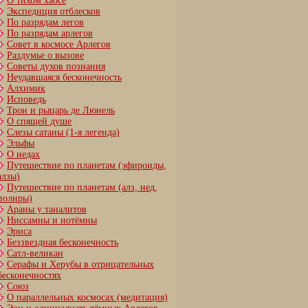
О тихом хаосе
Экспедиция отблесков
По разрядам легов
По разрядам арлегов
Совет в космосе Арлегов
Раздумье о вызове
Советы духов познания
Неудавшаяся бесконечность
Алхимик
Исповедь
Трон и рыцарь де Люнель
О спящей душе
Слезы сатаны (1-я легенда)
Эльфы
О недах
Путешествие по планетам (эфироиды,
алзы)
Путешествие по планетам (алз, нед,
полиры)
Араны у таналитов
Ниссамны и нотёмны
Эриса
Беззвездная бесконечность
Сатл-великан
Серафы и Херубы в отрицательных
бесконечностях
Союз
О параллельных космосах (медитация)