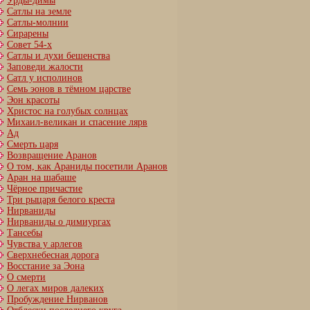
Урды-димы
Сатлы на земле
Сатлы-молнии
Сирарены
Совет 54-х
Сатлы и духи бешенства
Заповеди жалости
Сатл у исполинов
Семь эонов в тёмном царстве
Эон красоты
Христос на голубых солнцах
Михаил-великан и спасение лярв
Ад
Смерть царя
Возвращение Аранов
О том, как Араниды посетили Аранов
Аран на шабаше
Чёрное причастие
Три рыцаря белого креста
Нирваниды
Нирваниды о димиургах
Тансебы
Чувства у арлегов
Сверхнебесная дорога
Восстание за Эона
О смерти
О легах миров далеких
Пробуждение Нирванов