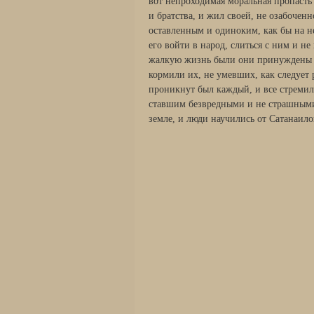
вот непроходимая моральная пропасть
и братства, и жил своей, не озабочен
оставленным и одиноким, как бы на н
его войти в народ, слиться с ним и н
жалкую жизнь были они принуждены в
кормили их, не умевших, как следует 
проникнут был каждый, и все стремил
ставшим безвредными и не страшными.
земле, и люди научились от Сатанаило