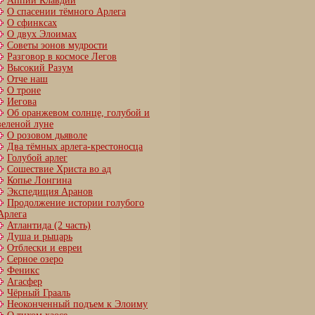
Аппий Клавдий
О спасении тёмного Арлега
О сфинксах
О двух Элоимах
Советы эонов мудрости
Разговор в космосе Легов
Высокий Разум
Отче наш
О троне
Иегова
Об оранжевом солнце, голубой и
зеленой луне
О розовом дьяволе
Два тёмных арлега-крестоносца
Голубой арлег
Сошествие Христа во ад
Копье Лонгина
Экспедиция Аранов
Продолжение истории голубого
Арлега
Атлантида (2 часть)
Душа и рыцарь
Отблески и евреи
Серное озеро
Феникс
Агасфер
Чёрный Грааль
Неоконченный подъем к Элоиму