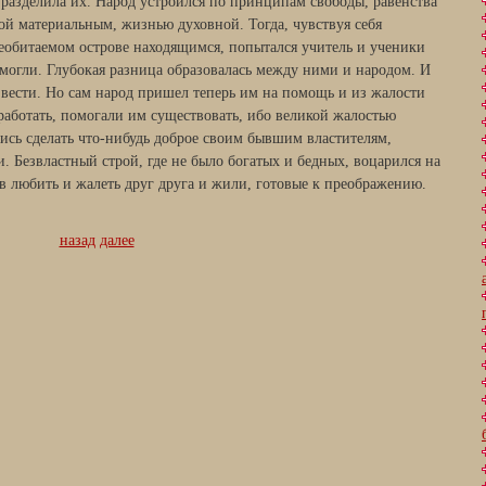
 разделила их. Народ устроился по принципам свободы, равенства
ной материальным, жизнью духовной. Тогда, чувствуя себя
еобитаемом острове находящимся, попытался учитель и ученики
е могли. Глубокая разница образовалась между ними и народом. И
ести. Но сам народ пришел теперь им на помощь и из жалости
работать, помогали им существовать, ибо великой жалостью
ись сделать что-нибудь доброе своим бывшим властителям,
 Безвластный строй, где не было богатых и бедных, воцарился на
в любить и жалеть друг друга и жили, готовые к преображению.
назад
далее