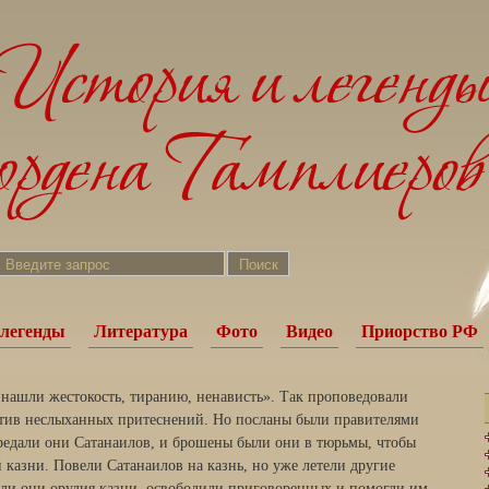
легенды
Литература
Фото
Видео
Приорство РФ
ы нашли жестокость, тиранию, ненависть». Так проповедовали
отив неслыханных притеснений. Но посланы были правителями
редали они Сатанаилов, и брошены были они в тюрьмы, чтобы
 казни. Повели Сатанаилов на казнь, но уже летели другие
али они орудия казни, освободили приговоренных и помогли им