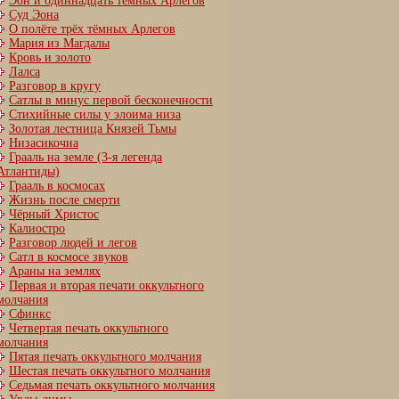
Эон и одиннадцать тёмных Арлегов
Суд Эона
О полёте трёх тёмных Арлегов
Мария из Магдалы
Кровь и золото
Лалса
Разговор в кругу
Сатлы в минус первой бесконечности
Стихийные силы у элоима низа
Золотая лестница Князей Тьмы
Низасикочиа
Грааль на земле (3-я легенда
Атлантиды)
Грааль в космосах
Жизнь после смерти
Чёрный Христос
Калиостро
Разговор людей и легов
Сатл в космосе звуков
Араны на землях
Первая и вторая печати оккультного
молчания
Сфинкс
Четвертая печать оккультного
молчания
Пятая печать оккультного молчания
Шестая печать оккультного молчания
Cедьмая печать оккультного молчания