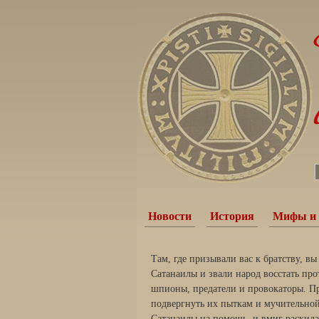
Новости
История
Мифы и 
Там, где призывали вас к братству, в
Сатанаилы и звали народ восстать пр
шпионы, предатели и провокаторы. П
подвергнуть их пыткам и мучительной
Сатанаилы на помощь, и вмиг раскид