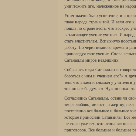
уничтожить иго, наложенное на народ
Уничтожено было угнетение, и в прои
главе народа страны той. И вели его к
пошла по стране весть, что воскрес уч
разлагающее учение учителя. И народ 
стать властителем. Вспыхнуло восстан
работу. Но через немного времени разн
проповедуя свое учение. Снова вспых
Сатанаилы миров нездешних.
Собрались тогда Сатанаилы и говорили
бороться с ним и учением его?» А др
тем, что видел и слышал у учителя и
только о себе думают. Нужно показат
Согласились Сатанаилы, оставили сво
творя любовь, милость и жертву, неся
постепенно все большее и большее чи
которые приносили Сатанаилы. Все ме
не стало уже тех, кто исполнял пове
приговоров. Все большее и большее р