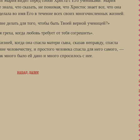
, и Мария видит перед собой Христа с Его учениками. Мария
 знала, что сказать, не понимая, что Христос знает все, что она
а делала во имя Его в течение всех своих многочисленных жизней.
не делать для того, чтобы быть Твоей верной ученицей?»
 греха, когда любовь требует от тебя согрешить».
изней, когда она спасла матери сына, сказав неправду, спасла
ие человечеству, и простого человека спасла для него самого, —
ак много было ей дано и много спросилось с нее.
назад
далее