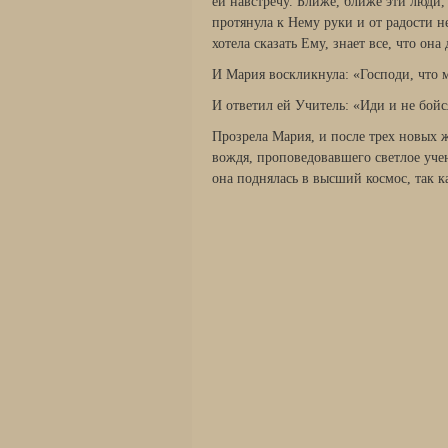
ей навстречу. Ближе, ближе эти люди
протянула к Нему руки и от радости не
хотела сказать Ему, знает все, что он
И Мария воскликнула: «Господи, что м
И ответил ей Учитель: «Иди и не бойся
Прозрела Мария, и после трех новых ж
вождя, проповедовавшего светлое учен
она поднялась в высший космос, так к