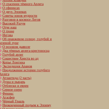
Аппий Клавдий
О спасении тёмного Арлега
О сфинксах
О двух Элоимах
Советы эонов мудрости
Разговор в космосе Легов
Высокий Разум
Отче наш
О троне
Иегова
Об оранжевом солнце, голубой и
зеленой луне
О розовом дьяволе
Два тёмных арлега-крестоносца
Голубой арлег
Сошествие Христа во ад
Копье Лонгина
Экспедиция Аранов
Продолжение истории голубого
Арлега
Атлантида (2 часть)
Душа и рыцарь
Отблески и евреи
Серное озеро
Феникс
Агасфер
Чёрный Грааль
Неоконченный подъем к Элоиму