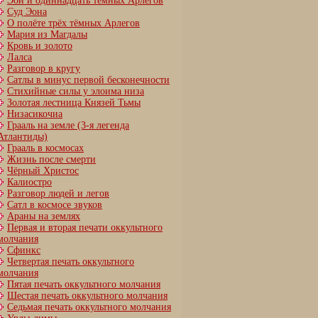
Эон и одиннадцать тёмных Арлегов
Суд Эона
О полёте трёх тёмных Арлегов
Мария из Магдалы
Кровь и золото
Лалса
Разговор в кругу
Сатлы в минус первой бесконечности
Стихийные силы у элоима низа
Золотая лестница Князей Тьмы
Низасикочиа
Грааль на земле (3-я легенда
Атлантиды)
Грааль в космосах
Жизнь после смерти
Чёрный Христос
Калиостро
Разговор людей и легов
Сатл в космосе звуков
Араны на землях
Первая и вторая печати оккультного
молчания
Сфинкс
Четвертая печать оккультного
молчания
Пятая печать оккультного молчания
Шестая печать оккультного молчания
Cедьмая печать оккультного молчания