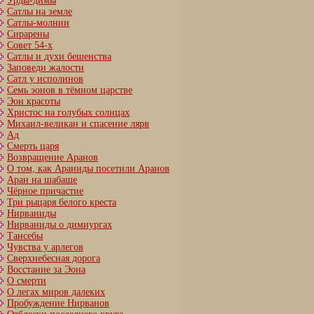
Урды-димы
Сатлы на земле
Сатлы-молнии
Сирарены
Совет 54-х
Сатлы и духи бешенства
Заповеди жалости
Сатл у исполинов
Семь эонов в тёмном царстве
Эон красоты
Христос на голубых солнцах
Михаил-великан и спасение лярв
Ад
Смерть царя
Возвращение Аранов
О том, как Араниды посетили Аранов
Аран на шабаше
Чёрное причастие
Три рыцаря белого креста
Нирваниды
Нирваниды о димиургах
Тансебы
Чувства у арлегов
Сверхнебесная дорога
Восстание за Эона
О смерти
О легах миров далеких
Пробуждение Нирванов