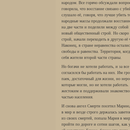
народом. Все горячо обсуждали вопро
говорила, что восстание связано с уб
слушало её, говоря, что лучше убить то
народные массы продолжали восстание
на две части и поделили между собой
новый общественный строй. Но скоро 
строй, начали переходить в другую её 
Наконец, в стране неравенства остали
свободы и равенства. Территория, ког
себя жители второй части страны.
Но богачи не хотели работать, и за вс
согласился бы работать на них. Им гр
паек, достаточный для жизни, но неро
которые могли, но не хотели работать
жестоким и поддерживали знакомство 
частью населения.
И снова ангел Смерти посетил Марию, 
в мир и везде строго держалась завет
из своих смертей, попала Мария в ми
пройти по дороге и сотни шагов, как