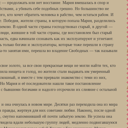
с — продолжать или нет восстание. Мария вмешалась в спор и
ийствами, а убивать себе подобных грешно. Но большинство не
го, кто хочет обратить человека в рабство, чем остаться рабом. И
. Победив, жители страны, в которую попала Мария, разделились
 землю. В одной части страны господствовал старый, в другой —
люди, жившие в той части страны, где восстановлен был старый
часть, едва начинали сознавать как их эксплуатируют и угнетают.
сь только богачи и эксплуататоры, которые тоже перешли в страну
да-то занятая ими, перешла во владение Свободных — так называли
е свое золото, за все свои прекрасные вещи не могли найти тех, кто
озила нищета и голод, но жители стали выдавать им умеренный
скошный, и вместе с тем прервали знакомство с теми из них,
. Но Мария и её последователи нашли такое постановление
с бывшими богачами и надолго отсрочили их слияние с остальной
и она очнулась в новом мире. Десятки раз переходила она из мира
ов правды, жертвуя для них советами любви. Наконец, после одной
р, смутно напомнивший ей почти забытую землю. Не успела она
 увидела вдали небольшую группу людей, медленно подвигавшуюся