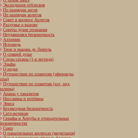
О тихом хаосе
Экспедиция отблесков
По разрядам легов
По разрядам арлегов
Совет в космосе Арлегов
Раздумье о вызове
Советы духов познания
Неудавшаяся бесконечность
Алхимик
Исповедь
Трон и рыцарь де Люнель
О спящей душе
Слезы сатаны (1-я легенда)
Эльфы
О недах
Путешествие по планетам (эфироиды,
алзы)
Путешествие по планетам (алз, нед,
полиры)
Араны у таналитов
Ниссамны и нотёмны
Эриса
Беззвездная бесконечность
Сатл-великан
Серафы и Херубы в отрицательных
бесконечностях
Союз
О параллельных космосах (медитация)