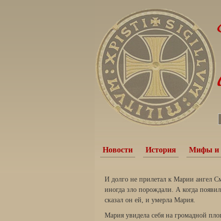
Новости
История
Мифы и 
И долго не прилетал к Марии ангел См
иногда зло порождали. А когда появил
сказал он ей, и умерла Мария.
Мария увидела себя на громадной пл