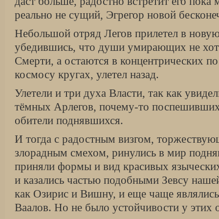
даст больше, радостно встретит его пока 
реально не сущий, Эгрегор новой бесконе
Небольшой отряд Легов прилетел в новую
убедившись, что души умирающих не хот
Смерти, а остаются в концентрических п
космосу кругах, улетел назад.
Улетели и три духа Власти, так как увиде
тёмных Арлегов, почему-то поспешивших 
обители поднявшихся.
И тогда с радостным визгом, торжеству
злорадным смехом, ринулись в мир подн
приняли формы и вид красивых языческих
и казались частью подобными Зевсу нашей
как Озирис и Вишну, и еще чаще являлись
Ваалов. Но не было устойчивости у этих о