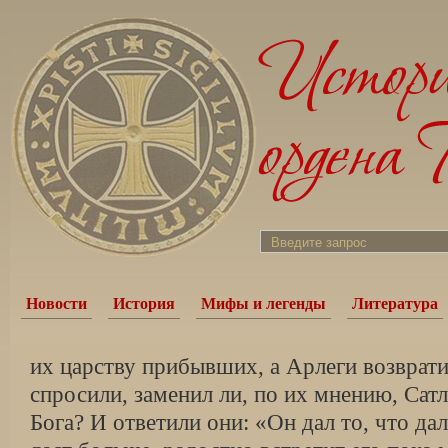
Новости
История
Мифы и легенды
Литература
их царству прибывших, а Арлеги возврат
спросили, заменил ли, по их мнению, Сат
Бога? И ответили они: «Он дал то, что да