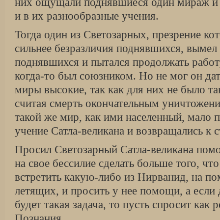
них ощущали поднявшиеся один мираж и н
и в их разнообразные учения.
Тогда один из Светозарных, презрение ко
сильнее безразличия поднявшихся, вымел 
поднявшихся и пытался продолжать работ
когда-то был союзником. Но не мог он да
миры высокие, так как для них не было та
считая смерть окончательным уничтожени
такой же мир, как ими населенный, мало 
учение Сатла-великана и возвращались к
Просил Светозарный Сатла-великана помоч
на свое бессилие сделать больше того, чт
встретить какую-либо из Нирванид, на п
летящих, и просить у нее помощи, а если
будет такая задача, то пусть спросит как 
Познания.