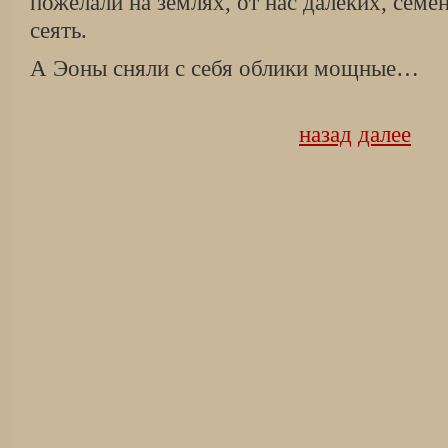
пожелали на землях, от нас далеких, сем
сеять.
А Эоны сняли с себя облики мощные…
назад
далее