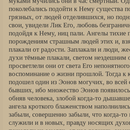
муками мучились они в час смертный. О
поколебались подойти к Нему существа п
грязных, от людей отделившихся, но под
свои, увидели Лик Его, любовь безграни
подойдя к Нему, ниц пали. Ангелы тихие 
порождениям страшным людей этих и, взяв
плакали от радости. Заплакали и люди, ж
духи тёмные плакали, светом нездешним 
просветлели они от света Его непонятного
воспоминание о жизни прошлой. Тогда к 
подошел один из Эонов могучих, во всей с
бывших, ибо множество Эонов появилось 
обняв человека, злобой когда-то дышавше
ангела кроткого блаженством наполнились
забыли, совершенно забыли, что когда-то 
служили и в новых, правду носящих духов