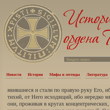
Новости
История
Мифы и легенды
Литература
явившиеся и стали по правую руку Его, и
тихий, от Него исходящий, ибо нередко м
они, проживая в кругах концентрических,