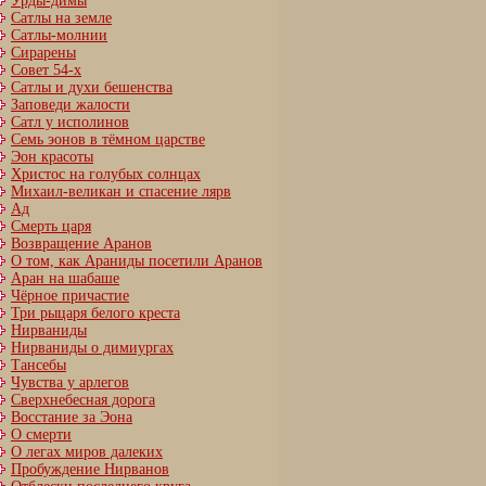
Урды-димы
Сатлы на земле
Сатлы-молнии
Сирарены
Совет 54-х
Сатлы и духи бешенства
Заповеди жалости
Сатл у исполинов
Семь эонов в тёмном царстве
Эон красоты
Христос на голубых солнцах
Михаил-великан и спасение лярв
Ад
Смерть царя
Возвращение Аранов
О том, как Араниды посетили Аранов
Аран на шабаше
Чёрное причастие
Три рыцаря белого креста
Нирваниды
Нирваниды о димиургах
Тансебы
Чувства у арлегов
Сверхнебесная дорога
Восстание за Эона
О смерти
О легах миров далеких
Пробуждение Нирванов