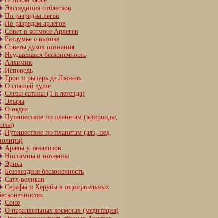
О тихом хаосе
Экспедиция отблесков
По разрядам легов
По разрядам арлегов
Совет в космосе Арлегов
Раздумье о вызове
Советы духов познания
Неудавшаяся бесконечность
Алхимик
Исповедь
Трон и рыцарь де Люнель
О спящей душе
Слезы сатаны (1-я легенда)
Эльфы
О недах
Путешествие по планетам (эфироиды,
алзы)
Путешествие по планетам (алз, нед,
полиры)
Араны у таналитов
Ниссамны и нотёмны
Эриса
Беззвездная бесконечность
Сатл-великан
Серафы и Херубы в отрицательных
бесконечностях
Союз
О параллельных космосах (медитация)