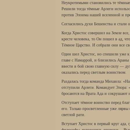
Неукротимыми становились те тёмные 
Решили тогда тёмные Арлеги использо
против Элоима нашей вселенной и пр
Согласились духи Бешенства и стали
Когда Христос совершил на Земле все,
кресте человека, то Он пошел в ад, ч
Тёмное Царство. И собрали они все св
Один шел Христос, но спешили уже к 
главе с Намаррой, и близились Араны 
ввести в бой свою главную силу — ду
оказались перед светлым воинством.
Раздалась тогда команда Михаила: «Н
отступили Арлеги. Командует Элора: 
бросаются на Врата Ада и сокрушают и
Отступает тёмное воинство перед бла
его. Только просветленные уже лярвы 
светлой рати.
Вступает Христос в первый круг ада, 
философы, художники, пророки… Выст