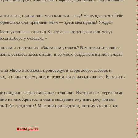
я эти люди, принявшие мою власть и славу! Не нуждаются в Тебе
Добровольно они признали меня — здесь моя правда! Уходи!»
Моего учения, — ответил Христос, — но теперь и они могут
обода выбора у человека!»
никам и спросил их: «Зачем вам уходить? Вам всегда хорошо со
зни, осталось здесь с вами, и со мною разделяете вы мою власть
ти за Мною в космосы, проповедуя и творя добро, любовь и
их, и пошли к нему все, в первом круге находившиеся. Вывели их
где находились всевозможные грешники. Выстроились перед ними
но на них Христос, и опять выступает ему навстречу гигант
ть Тебе среди этих! Мне они принадлежат, потому что они зло
назад
далее