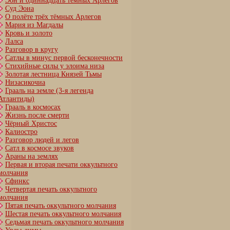
Эон и одиннадцать тёмных Арлегов
Суд Эона
О полёте трёх тёмных Арлегов
Мария из Магдалы
Кровь и золото
Лалса
Разговор в кругу
Сатлы в минус первой бесконечности
Стихийные силы у элоима низа
Золотая лестница Князей Тьмы
Низасикочиа
Грааль на земле (3-я легенда
Атлантиды)
Грааль в космосах
Жизнь после смерти
Чёрный Христос
Калиостро
Разговор людей и легов
Сатл в космосе звуков
Араны на землях
Первая и вторая печати оккультного
молчания
Сфинкс
Четвертая печать оккультного
молчания
Пятая печать оккультного молчания
Шестая печать оккультного молчания
Cедьмая печать оккультного молчания