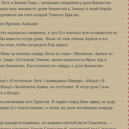
Леги и Князья Тьмы, с которыми соединялись духи Бешенства.
вать силу ненависти духов Бешенства к Элоиму в своей борьбе
едложили им стать оградой Тёмного Царства.
 они Вратами Адовыми.
 что надлежало совершить, и дух Его покинул тело оставшегося на
тобы вывести оттуда души. Знали об этом тёмные Арлеги и все
ои силы, чтобы загородить Ему дорогу.
Нему на помощь отряды Легов во главе с Михаилом, Арлеги во
с Элора. Отступили Тёмные, желая опереться на Врата Ада и
хов Бешенства. Расступились их отряды, и духи Бешенства
азад!» И отступили Леги. Скомандовал Намарра: «Назад!» И
«Назад!» Колеблются Араны, но отступают. И тогда духи Силы
х в Бездну.
гословляющим всех Христом. И падают перед Ним лярвы, не видя
видят Его благословение, и тотчас же летят вестниками впереди
где находятся язычники, не знавшие светлой вести Спасителя, —
упил навстречу Христу Светозарный, принявший вид Сатанаила,