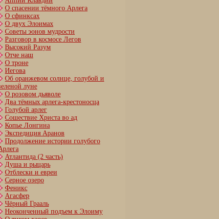
Аппий Клавдий
О спасении тёмного Арлега
О сфинксах
О двух Элоимах
Советы эонов мудрости
Разговор в космосе Легов
Высокий Разум
Отче наш
О троне
Иегова
Об оранжевом солнце, голубой и
зеленой луне
О розовом дьяволе
Два тёмных арлега-крестоносца
Голубой арлег
Сошествие Христа во ад
Копье Лонгина
Экспедиция Аранов
Продолжение истории голубого
Арлега
Атлантида (2 часть)
Душа и рыцарь
Отблески и евреи
Серное озеро
Феникс
Агасфер
Чёрный Грааль
Неоконченный подъем к Элоиму