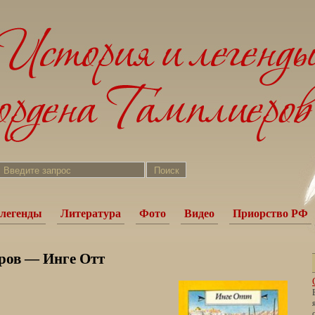
легенды
Литература
Фото
Видео
Приорство РФ
ров — Инге Отт