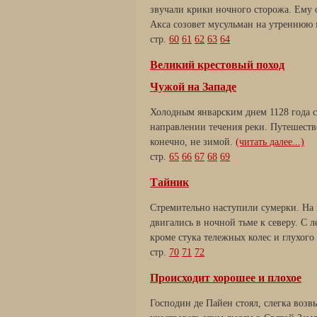
звучали крики ночного сторожа. Ему о
Акса созовет мусульман на утреннюю
стр.
60
61
62
63
64
Великий крестовый поход
Чужой на Западе
Холодным январским днем 1128 года с
направлении течения реки. Путешеств
конечно, не зимой.
(читать далее...)
стр.
65
66
67
68
69
Тайник
Стремительно наступили сумерки. На 
двигались в ночной тьме к северу. С 
кроме стука тележных колес и глухого
стр.
70
71
72
Происходит хорошее и плохое
Господин де Пайен стоял, слегка возв