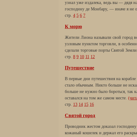
узнал уже издалека, ведь вы — дядя н
господину де Монбару, — иначе я не 
стр.
4
5
6
7
К морю
Жители Лиона называли свой город в
узловым пунктом торговли, в особенно
сделали торговые порты Святой Земли
стр.
8
9
10
11
12
Путешествие
В первые дни путешествия на корабле 
стало обычным. Никто больше не искал
больше не нужно было бороться, так
оставался на том же самом месте.
(чита
стр.
13
14
15
16
Святой город
Проводник жестом доказал господину д
кожаный кошелек и держал его раскры