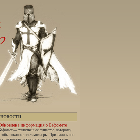
НОВОСТИ
Обновлена информация о Бафомете
Бафомет — таинственное существо, которому
якобы поклонялись тамплиеры. Признались они
о этом правда, исключительно под пытками