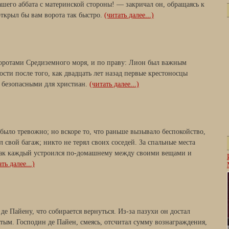
ашего аббата с материнской стороны! — закричал он, обращаясь к
открыл бы вам ворота так быстро.
(читать далее...)
оротами Средиземного моря, и по праву: Лион был важным
сти после того, как двадцать лет назад первые крестоносцы
 безопасными для христиан.
(читать далее...)
было тревожно; но вскоре то, что раньше вызывало беспокойство,
 свой багаж; никто не терял своих соседей. За спальные места
 как каждый устроился по-домашнему между своими вещами и
ть далее...)
е Пайену, что собирается вернуться. Из-за пазухи он достал
тым. Господин де Пайен, смеясь, отсчитал сумму вознаграждения,