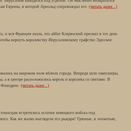
ле. Иерусалим находился под угрозой. Он мысленно возвратился
анам Европы, в которой Арнольд сопровождал его.
(читать далее...)
а, и вся Франция знала, что аббат Клервоский призвал в тот день
 чтобы вернуть королевству Иерусалимскому графство Эдесское.
овалось на широком поле вблизи города. Впереди шли тамплиеры,
, а в центре расположились король и королева со свитами. В
и Фландрии.
(читать далее...)
стоносцам встретились остатки немецкого войска под
ого. Как же жалко выглядели его рыцари! Грязные, в лохмотьях,