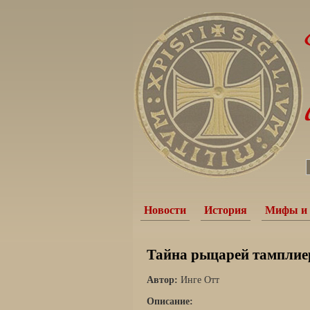
Новости
История
Мифы и 
Тайна рыцарей тамплие
Автор:
Инге Отт
Описание: