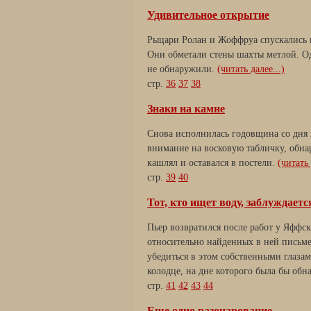
Удивительное открытие
Рыцари Ролан и Жоффруа спускались н
Они обметали стены шахты метлой. Од
не обнаружили.
(читать далее...)
стр.
36
37
38
Знаки на камне
Снова исполнилась годовщина со дня и
внимание на восковую табличку, обна
кашлял и оставался в постели.
(читать 
стр.
39
40
Тот, кто ищет воду, заблуждаетс
Пьер возвратился после работ у Яффс
относительно найденных в ней письме
убедиться в этом собственными глаза
колодце, на дне которого была бы об
стр.
41
42
43
44
Еще одно разочарование