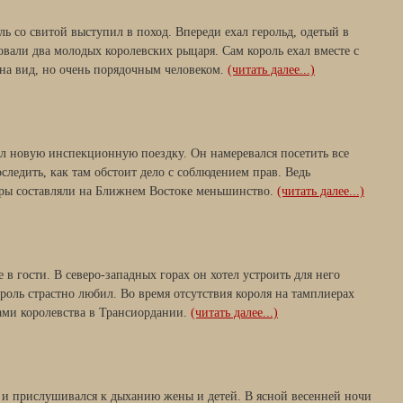
ль со свитой выступил в поход. Впереди ехал герольд, одетый в
довали два молодых королевских рыцаря. Сам король ехал вместе с
на вид, но очень порядочным человеком.
(читать далее...)
л новую инспекционную поездку. Он намеревался посетить все
оследить, как там обстоит дело с соблюдением прав. Ведь
ры составляли на Ближнем Востоке меньшинство.
(читать далее...)
 в гости. В северо-западных горах он хотел устроить для него
роль страстно любил. Во время отсутствия короля на тамплиерах
цами королевства в Трансиордании.
(читать далее...)
ь и прислушивался к дыханию жены и детей. В ясной весенней ночи