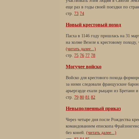
участвовать этим людям в Святой Зем
еще раз в годы своей поездки по стр
стр.
73
74
Новый крестовый поход
Пасха в 1146 году пришлась на 31 март
на холме Везеле к крестовому походу,
(читать далее...)
стр.
75
76
77
78
Могучее войско
Войско для крестового похода формир
за ними следовали французские бароны
арьергарде ехали рыцари из Бретани 
стр.
79
80
81
82
Невыполненный приказ
Через четыре дня после Рождества кре
командованием епископа Фрайзингенск
без коней.
(читать далее...)