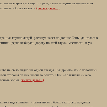
ставалось крикнуть еще три раза, затем муэдзин из мечети аль-
 молитву «Аллах велик!»
(читать далее...)
транная группа людей, растянувшаяся по долине Сены, двигалась в
енники редко выбирали дорогу по этой глухой местности, и уж
небе не было видно ни одной звезды. Рыцари-монахи с повозками
левой стороны от них хлюпало болото. Они не слышали ничего,
 топота копыт.
(читать далее...)
ышаясь над воинами, и размышлял о боях, в которых придется