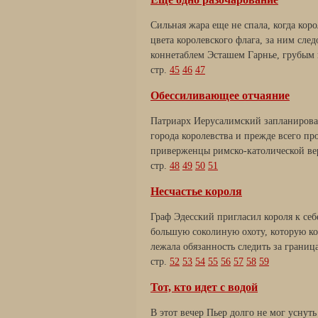
Сильная жара еще не спала, когда коро
цвета королевского флага, за ним сле
коннетаблем Эсташем Гарнье, грубым 
стр.
45
46
47
Обессиливающее отчаяние
Патриарх Иерусалимский запланирова
города королевства и прежде всего пр
приверженцы римско-католической ве
стр.
48
49
50
51
Несчастье короля
Граф Эдесский пригласил короля к себе
большую соколиную охоту, которую ко
лежала обязанность следить за грани
стр.
52
53
54
55
56
57
58
59
Тот, кто идет с водой
В этот вечер Пьер долго не мог уснут