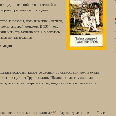
ит с удивительной, таинственной и
сторией средневекового ордена
естовые походы, политические интриги,
а долю рыцарей-монахов. В 1314 году
кий магистр тамплиеров. Но осталась
акая притягательная...
игация
я. Девять молодых графов со своими оруженосцами молча ехали
ись они в путь из Труа, столицы Шампани, затем миновали
рауле в башне, затрубив в рог, подал сигнал закрыть ворота.
та еще до того, как господин де Монбар постучал в них. — Я вас