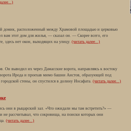
алее...)
кий домик, расположенный между Храмовой площадью и церковью
 вам этот дом для жилья, — сказал он. — Скорее всего, его
е, здесь нет окон, выходящих на улицу.
(читать далее...)
ов. Он выводил их через Дамасские ворота, направляясь к востоку
й ворота Ирода и проехав мимо башни Аистов, образующей под
 городской стены, он спустился в долину Иосафата.
(читать далее...)
оке
сь они в рыцарский зал. «Что ожидали мы там встретить?» —
и не рассчитывал, что сокровища, на поиски которых они
уда.
(читать далее...)