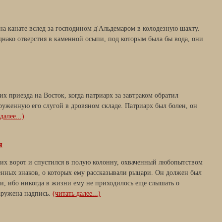
а канате вслед за господином д'Альдемаром в колодезную шахту.
нако отверстия в каменной осыпи, под которым была бы вода, они
х приезда на Восток, когда патриарх за завтраком обратил
руженную его слугой в дровяном складе. Патриарх был болен, он
далее...)
я
ких ворот и спустился в полую колонну, охваченный любопытством
нных знаков, о которых ему рассказывали рыцари. Он должен был
ми, ибо никогда в жизни ему не приходилось еще слышать о
наружена надпись.
(читать далее...)