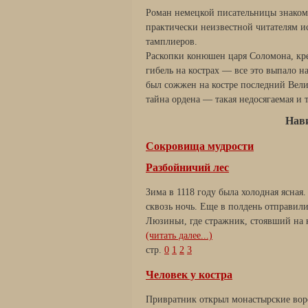
Роман немецкой писательницы знаком
практически неизвестной читателям и
тамплиеров.
Раскопки конюшен царя Соломона, кр
гибель на кострах — все это выпало н
был сожжен на костре последний Вели
тайна ордена — такая недосягаемая и т
Нав
Сокровища мудрости
Разбойничий лес
Зима в 1118 году была холодная ясна
сквозь ночь. Еще в полдень отправил
Люзиньи, где стражник, стоявший на ка
(читать далее...)
стр.
0
1
2
3
Человек у костра
Привратник открыл монастырские воро