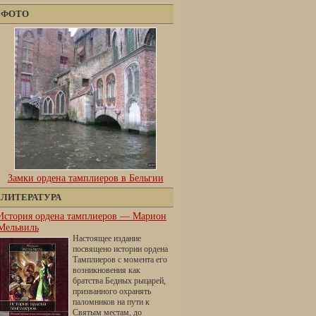
ФОТО
Замки ордена тамплиеров в Бельгии
ЛИТЕРАТУРА
История ордена тамплиеров — Марион
Мельвиль
Настоящее издание
посвящено истории ордена
Тамплиеров с момента его
возникновения как
братства Бедных рыцарей,
призванного охранять
паломников на пути к
Святым местам, до