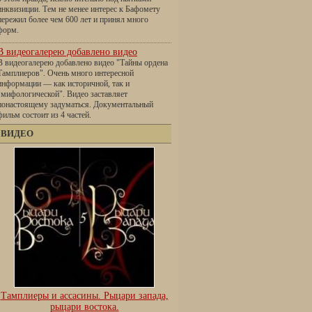
инквизиции. Тем не менее интерес к Бафомету
пережил более чем 600 лет и принял много
форм.
В видеогалерею добавлено видео
В видеогалерею добавлено видео "Тайны ордена
Тамплиеров". Очень много интересной
информации — как историчной, так и
"мифологической". Видео заставляет
понастоящему задуматься. Документальный
фильм состоит из 4 частей.
ВИДЕО
Тамплиеры и ассасины. Рыцари запада,
рыцари востока.