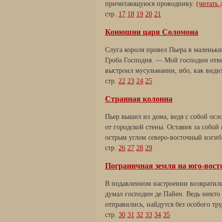
причитающуюся проводнику.
(читать д
стр.
17
18
19
20
21
Конюшни царя Соломона
Слуга короля провел Пьера в малень
Гроба Господня. — Мой господин отвел
выстроил мусульманин, ибо, как видит
стр.
22
23
24
25
Странная колонна
Пьер вышел из дома, ведя с собой осл
от городской стены. Оставив за собо
острым углом северо-восточный изгиб
стр.
26
27
28
29
Пограничная земля на юго-вост
В подавленном настроении возвратили
думал господин де Пайен. Ведь никто 
отправились, найдутся без особого тр
стр.
30
31
32
33
34
35