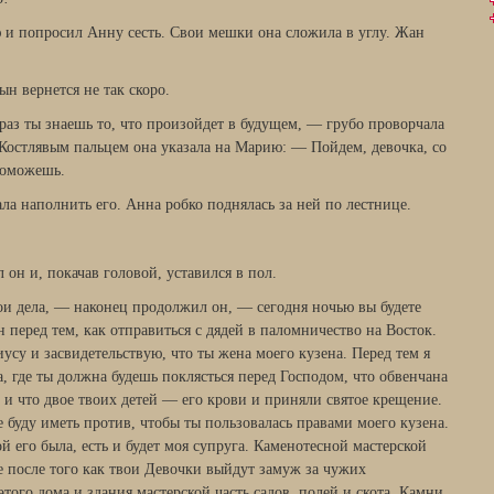
 и попросил Анну сесть. Свои мешки она сложила в углу. Жан
ын вернется не так скоро.
раз ты знаешь то, что произойдет в будущем, — грубо проворчала
 Костлявым пальцем она указала на Марию: — Пойдем, девочка, со
поможешь.
ла наполнить его. Анна робко поднялась за ней по лестнице.
 он и, покачав головой, уставился в пол.
ои дела, — наконец продолжил он, — сегодня ночью вы будете
н перед тем, как отправиться с дядей в паломничество на Восток.
иусу и засвидетельствую, что ты жена моего кузена. Перед тем я
а, где ты должна будешь поклясться перед Господом, что обвенчана
 и что двое твоих детей — его крови и приняли святое крещение.
е буду иметь против, чтобы ты пользовалась правами моего кузена.
ой его была, есть и будет моя супруга. Каменотесной мастерской
е после того как твои Девочки выйдут замуж за чужих
того дома и здания мастерской часть садов, полей и скота. Камни,