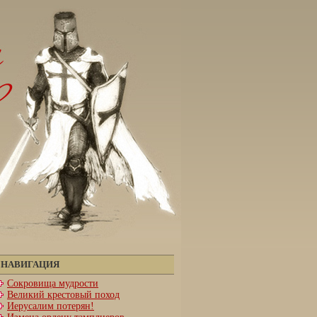
НАВИГАЦИЯ
Сокровища мудрости
Великий крестовый поход
Иерусалим потерян!