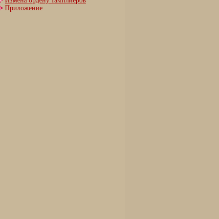
Измена ордену тамплиеров
Приложение