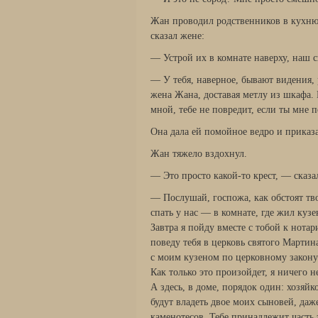
Жан проводил родственников в кухню
сказал жене:
— Устрой их в комнате наверху, наш с
— У тебя, наверное, бывают видения, 
жена Жана, доставая метлу из шкафа.
мной, тебе не повредит, если ты мне 
Она дала ей помойное ведро и приказа
Жан тяжело вздохнул.
— Это просто какой-то крест, — сказал
— Послушай, госпожа, как обстоят тв
спать у нас — в комнате, где жил кузе
Завтра я пойду вместе с тобой к нотар
поведу тебя в церковь святого Мартин
с моим кузеном по церковному закону
Как только это произойдет, я ничего н
А здесь, в доме, порядок один: хозяйк
будут владеть двое моих сыновей, даж
каменотесов. Тебе принадлежит часть э