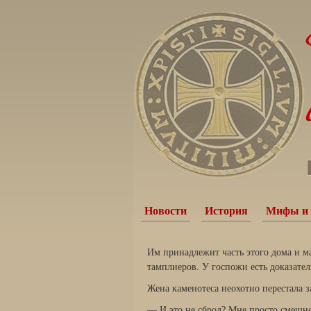
Новости
История
Мифы и 
Им принадлежит часть этого дома и ма
тамплиеров. У госпожи есть доказател
Жена каменотеса неохотно перестала з
— И это не сброд? Мне просто смешн