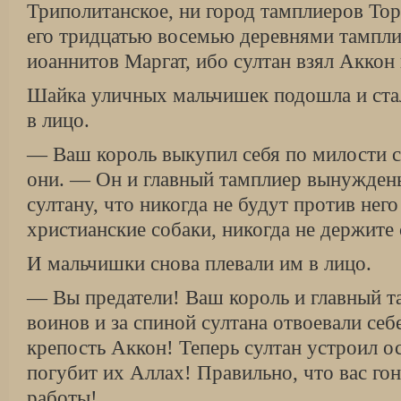
Триполитанское, ни город тамплиеров Т
его тридцатью восемью деревнями тампли
иоаннитов Маргат, ибо султан взял Аккон
Шайка уличных мальчишек подошла и ста
в лицо.
— Ваш король выкупил себя по милости с
они. — Он и главный тамплиер вынужден
султану, что никогда не будут против него
христианские собаки, никогда не держите 
И мальчишки снова плевали им в лицо.
— Вы предатели! Ваш король и главный т
воинов и за спиной султана отвоевали се
крепость Аккон! Теперь султан устроил ос
погубит их Аллах! Правильно, что вас го
работы!