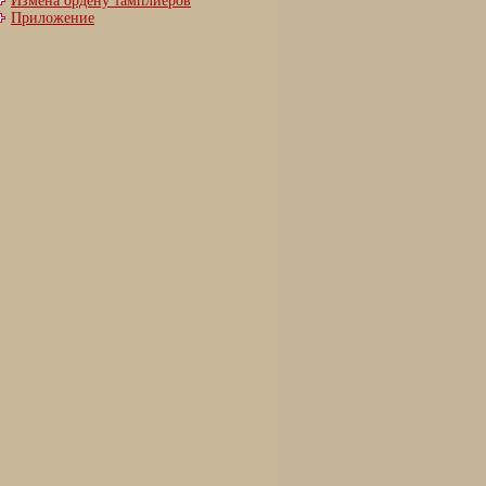
Измена ордену тамплиеров
Приложение