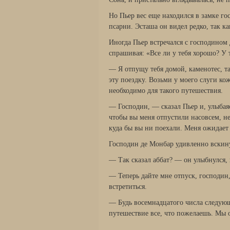
Но Пьер вес еще находился в замке го
псарни. Эсташа он видел редко, так к
Иногда Пьер встречался с господином
спрашивая: «Все ли у тебя хорошо? У 
— Я отпущу тебя домой, каменотес, т
эту поездку. Возьми у моего слуги кож
необходимо для такого путешествия.
— Господин, — сказал Пьер и, улыбаяс
чтобы вы меня отпустили насовсем, не
куда бы вы ни поехали. Меня ожидает к
Господин де Монбар удивленно вскин
— Так сказал аббат? — он улыбнулся
— Теперь дайте мне отпуск, господин, 
встретиться.
— Будь восемнадцатого числа следующ
путешествие все, что пожелаешь. Мы 