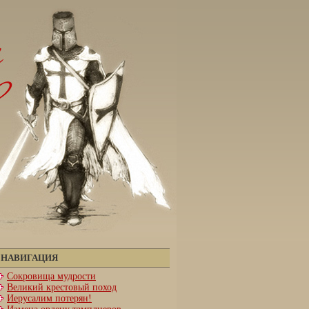
НАВИГАЦИЯ
Сокровища мудрости
Великий крестовый поход
Иерусалим потерян!