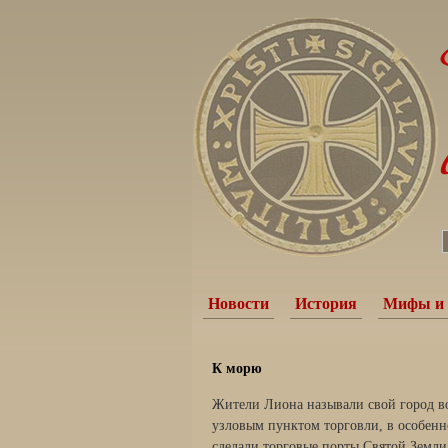
Новости
История
Мифы и 
К морю
Жители Лиона называли свой город в
узловым пунктом торговли, в особенно
сделали торговые порты Святой Земли