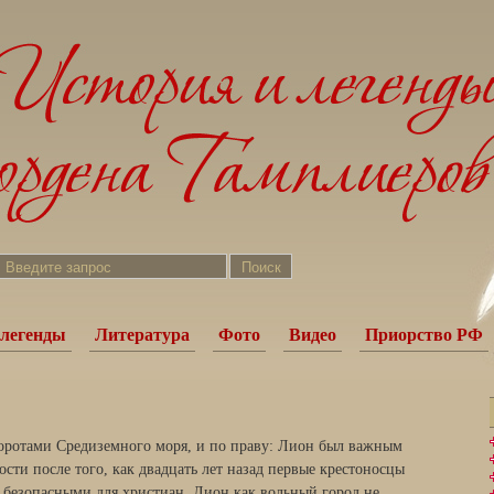
легенды
Литература
Фото
Видео
Приорство РФ
оротами Средиземного моря, и по праву: Лион был важным
сти после того, как двадцать лет назад первые крестоносцы
 безопасными для христиан. Лион как вольный город не