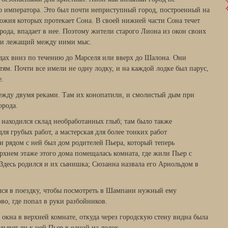
о императора. Это был почти неприступный город, построенный на
ожия которых протекает Сона. В своей нижней части Сона течет
орода, впадает в нее. Поэтому жители старого Лиона из окон своих
и и лежащий между ними мыс.
дах вниз по течению до Марселя или вверх до Шалона. Они
тям. Почти все имели не одну лодку, и на каждой лодке был парус,
е.
ежду двумя реками. Там их конопатили, и смолистый дым при
орода.
 находился склад необработанных глыб; там было также
ля грубых работ, а мастерская для более тонких работ
 и рядом с ней был дом родителей Пьера, который теперь
рхнем этаже этого дома помещалась комната, где жили Пьер с
 Здесь родился и их сынишка; Сюзанна назвала его Арнольдом в
лся в поездку, чтобы посмотреть в Шампани нужный ему
рво, где попал в руки разбойников.
у окна в верхней комнате, откуда через городскую стену видна была
плывет ли к ней Пьер в одной из лодок.