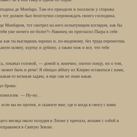
сподина де Монбара. Там его приодели и поселили у сторожа
ак тот должен был безотлучно сопровождать своего господина.
 де Монбаром, тот смотрел на него испытующим взглядом, как бы
тебя уже ничего не болит?» Наконец он пригласил Пьера к себе.
ак как ты выглядишь хорошо и, по-видимому, без труда перенесешь
аную шляпу, куртку и дубину, а также нож и все, что тебе
ь, покачал головой, — домой я, конечно, охотно поеду, но о том,
 может быть и речи! Я обещал аббату из Клерво оставаться с вами,
акая-то великая задача, я еще сам не знаю какая.
ул брови:
, повеселев. — Ну-ну…
если вы не против, и скажите мне, где и когда я смогу с вами
его месяца около полудня в Лионе у причала, возьми с собой в
отправимся в Святую Землю.