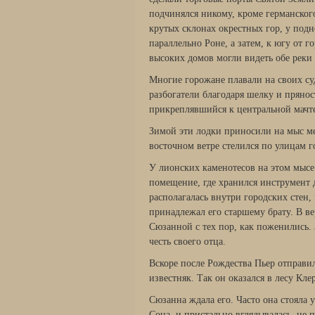
подчинялся никому, кроме германског
крутых склонах окрестных гор, у подн
параллельно Роне, а затем, к югу от г
высоких домов могли видеть обе рек
Многие горожане плавали на своих су
разбогатели благодаря шелку и прянос
прикреплявшийся к центральной мачт
Зимой эти лодки приносили на мыс м
восточном ветре стелился по улицам г
У лионских каменотесов на этом мысе
помещение, где хранился инструмент д
располагалась внутри городских стен,
принадлежал его старшему брату. В ве
Сюзанной с тех пор, как поженились.
честь своего отца.
Вскоре после Рождества Пьер отправи
известняк. Так он оказался в лесу Кле
Сюзанна ждала его. Часто она стояла 
Сона, и пристально вглядывалась, не 