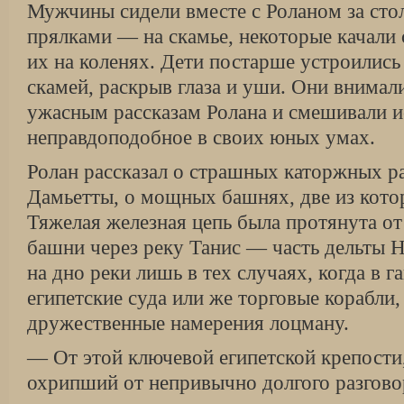
Мужчины сидели вместе с Роланом за ст
прялками — на скамье, некоторые качали
их на коленях. Дети постарше устроились
скамей, раскрыв глаза и уши. Они внима
ужасным рассказам Ролана и смешивали и
неправдоподобное в своих юных умах.
Ролан рассказал о страшных каторжных ра
Дамьетты, о мощных башнях, две из кото
Тяжелая железная цепь была протянута от
башни через реку Танис — часть дельты Н
на дно реки лишь в тех случаях, когда в г
египетские суда или же торговые корабли
дружественные намерения лоцману.
— От этой ключевой египетской крепости,
охрипший от непривычно долгого разгово