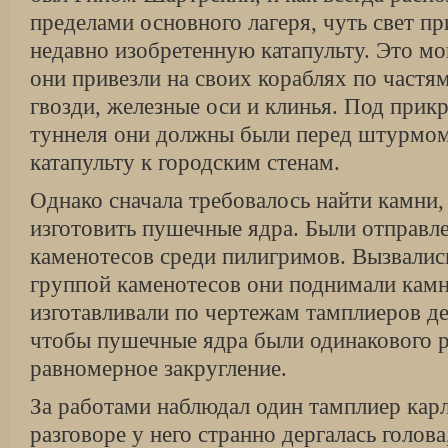
пределами основного лагеря, чуть свет п
недавно изобретенную катапульту. Это м
они привезли на своих кораблях по частям
гвозди, железные оси и клинья. Под при
туннеля они должны были перед штурмом
катапульту к городским стенам.
Однако сначала требовалось найти камни
изготовить пушечные ядра. Были отправл
каменотесов среди пилигримов. Вызвались
группой каменотесов они поднимали камн
изготавливали по чертежам тамплиеров де
чтобы пушечные ядра были одинакового р
равномерное закругление.
За работами наблюдал один тамплиер кар
разговоре у него странно дергалась голова,