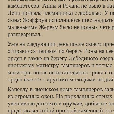
каменотесов. Анны и Ролана не было в ж
Лена приняла племянника с любовью. У н
сына: Жоффруа исполнилось шестнадцать л
маленькому Жереку было неполных четыре
разговаривал.
Уже на следующий день после своего при
отправился пешком по берегу Роны на сев
орден в замке на берегу Лебединого озера
лионскому магистру тамплиеров и тотчас
магистра: после испытательного срока в о
орден вместе с другими молодыми людьм
Капеллу в лионском доме тамплиеров зали
из огромных окон. На прохладных стенах 
увешивали доспехи и оружие, добытые на
представлял собой простой каменный стол