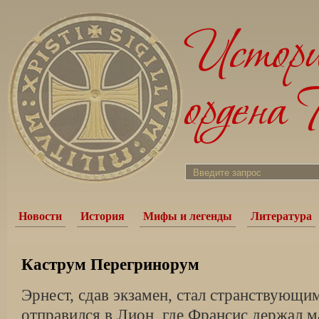
Новости
История
Мифы и легенды
Литература
Каструм Перегринорум
Эрнест, сдав экзамен, стал странствующи
отправился в Лион, где Франсис держал 