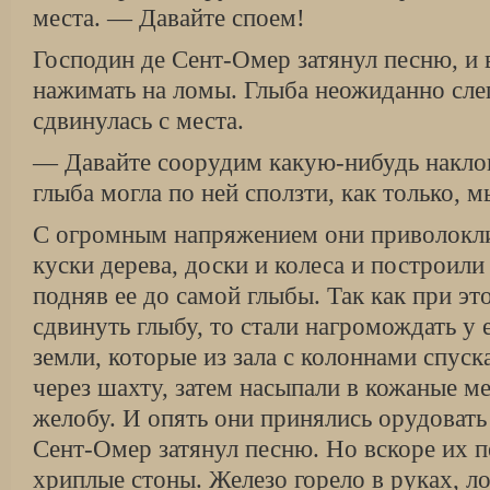
места. — Давайте споем!
Господин де Сент-Омер затянул песню, и 
нажимать на ломы. Глыба неожиданно сле
сдвинулась с места.
— Давайте соорудим какую-нибудь накло
глыба могла по ней сползти, как только, м
С огромным напряжением они приволокл
куски дерева, доски и колеса и построил
подняв ее до самой глыбы. Так как при эт
сдвинуть глыбу, то стали нагромождать у
земли, которые из зала с колоннами спуск
через шахту, затем насыпали в кожаные м
желобу. И опять они принялись орудовать
Сент-Омер затянул песню. Но вскоре их п
хриплые стоны. Железо горело в руках, л