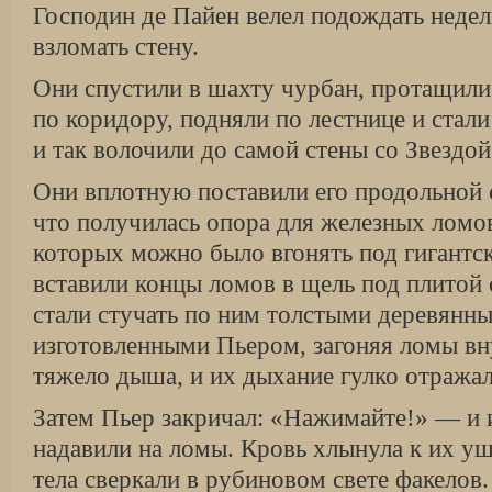
Господин де Пайен велел подождать неде
взломать стену.
Они спустили в шахту чурбан, протащили 
по коридору, подняли по лестнице и стал
и так волочили до самой стены со Звездой
Они вплотную поставили его продольной с
что получилась опора для железных ломо
которых можно было вгонять под гигантск
вставили концы ломов в щель под плитой 
стали стучать по ним толстыми деревянн
изготовленными Пьером, загоняя ломы вн
тяжело дыша, и их дыхание гулко отражал
Затем Пьер закричал: «Нажимайте!» — и 
надавили на ломы. Кровь хлынула к их уш
тела сверкали в рубиновом свете факелов.