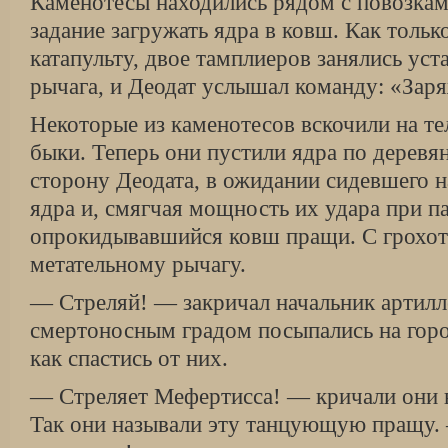
Каменотесы находились рядом с повозкам
задание загружать ядра в ковш. Как тольк
катапульту, двое тамплиеров занялись уст
рычага, и Деодат услышал команду: «Зар
Некоторые из каменотесов вскочили на те
быки. Теперь они пустили ядра по деревя
сторону Деодата, в ожидании сидевшего н
ядра и, смягчая мощность их удара при п
опрокидывавшийся ковш пращи. С грохот
метательному рычагу.
— Стреляй! — закричал начальник артилл
смертоносным градом посыпались на горо
как спастись от них.
— Стреляет Мефертисса! — кричали они 
Так они называли эту танцующую пращу.