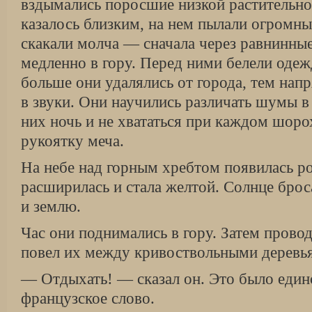
вздымались поросшие низкой растительно
казалось близким, на нем пылали огромны
скакали молча — сначала через равнинные
медленно в гору. Перед ними белели оде
больше они удалялись от города, тем нап
в звуки. Они научились различать шумы 
них ночь и не хвататься при каждом шоро
рукоятку меча.
На небе над горным хребтом появилась ро
расширилась и стала желтой. Солнце брос
и землю.
Час они поднимались в гору. Затем провод
повел их между кривоствольными деревь
— Отдыхать! — сказал он. Это было един
французское слово.