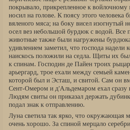
покрывало, прикрепленное к войлочному к
носил на голове. К поясу этого человека 
вяленого мяса; на боку висел изогнутый 
осел вез небольшой бурдюк с водой. Все
животные также были нагружены бурдюка
удивлением заметил, что господа надели 
наискось положили на седла. Щиты их бы
к спинам. Господин де Пайен троих рыцар
арьергард, трое ехали между семьей каме
которой был и Эсташ, и свитой. Сам он вм
Сент-Омером и д'Альдемаром ехал сразу 
Людям свиты он приказал держать дубинк
подал знак к отправлению.
Луна светила так ярко, что окружающая 
очень хорошо. За спиной мерцало серебри