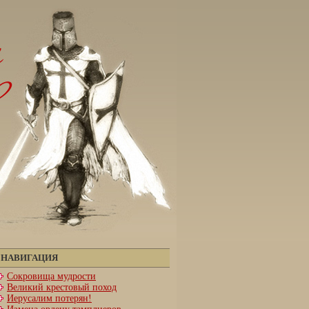
НАВИГАЦИЯ
Сокровища мудрости
Великий крестовый поход
Иерусалим потерян!