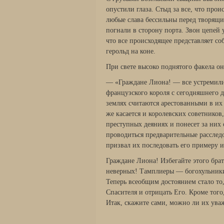
опустили глаза. Стыд за все, что прои
любые слава бессильны перед творящи
погнали в сторону порта. Звон цепей у
что все происходящее представляет с
герольд на коне.
При свете высоко поднятого факела он
— «Граждане Лиона! — все устремили
французского короля с сегодняшнего 
землях считаются арестованными в их
же касается и королевских советников
преступных деяниях и понесет за них
проводиться предварительные расслед
призвал их последовать его примеру и
Граждане Лиона! Избегайте этого брат
неверных! Тамплиеры — богохульники,
Теперь всеобщим достоянием стало то,
Спасителя и отрицать Его. Кроме того
Итак, скажите сами, можно ли их ува