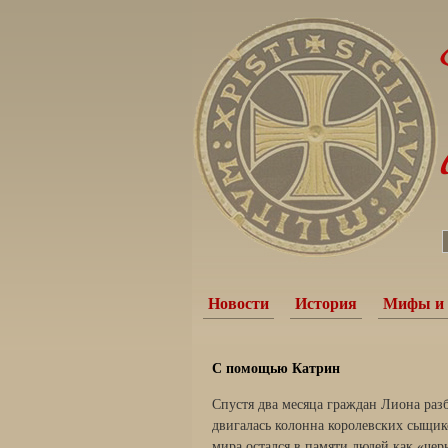
Новости
История
Мифы и 
С помощью Катрин
Спустя два месяца граждан Лиона раз
двигалась колонна королевских сыщико
мира остался в памяти людей как «чер