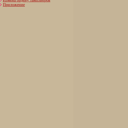
Измена ордену тамплиеров
Приложение