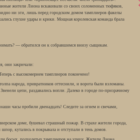
анные жители Лиона вскакивали со своих соломенных тюфяков,
 видно ни зги, лишь перед городским домом тамплиеров факелы
ались глухие удары и крики. Мощная королевская команда брала
онимать? — обратился он к собравшимся внизу сыщикам.
я, они закричали:
 Теперь с высокомерием тамплиеров покончено!
толпа народа, привратников оттеснили, и ворота были взломаны.
Звенели цепи, раздавались вопли. Далеко в городе по-призрачному
 наши часы пробили двенадцать! Следите за огнем и свечами,
лиерском доме, бушевал страшный пожар. В страхе жители города,
пор, кутались в покрывала и отступали в тень домов.
ли босых, полуодетых тамплиеров на улицу. Жители Лиона