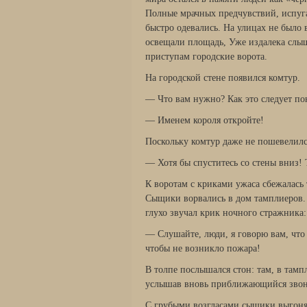
Полные мрачных предчувствий, испуг
быстро одевались. На улицах не было
освещали площадь, Уже издалека слыш
приступам городские ворота.
На городской стене появился комтур.
— Что вам нужно? Как это следует п
— Именем короля откройте!
Поскольку комтур даже не пошевелилс
— Хотя бы спуститесь со стены вниз!
К воротам с криками ужаса сбежалась 
Сыщики ворвались в дом тамплиеров. 
глухо звучал крик ночного стражника:
— Слушайте, люди, я говорю вам, что
чтобы не возникло пожара!
В толпе послышался стон: там, в тамп
услышав вновь приближающийся звон ш
С грубыми возгласами сыщики выгоня