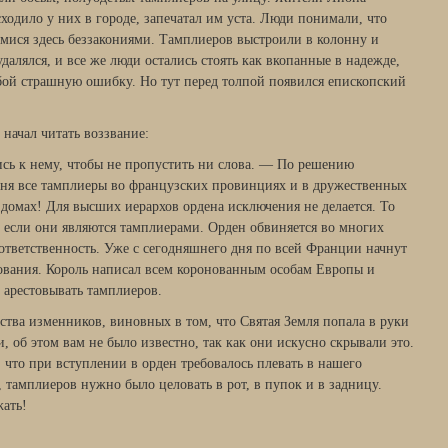
сходило у них в городе, запечатал им уста. Люди понимали, что
мися здесь беззакониями. Тамплиеров выстроили в колонну и
далялся, и все же люди остались стоять как вкопанные в надежде,
обой страшную ошибку. Но тут перед толпой появился епископский
 начал читать воззвание:
сь к нему, чтобы не пропустить ни слова. — По решению
дня все тамплиеры во французских провинциях и в дружественных
 домах! Для высших иерархов ордена исключения не делается. То
, если они являются тамплиерами. Орден обвиняется во многих
 ответственность. Уже с сегодняшнего дня по всей Франции начнут
ования. Король написал всем коронованным особам Европы и
 арестовывать тамплиеров.
ства изменников, виновных в том, что Святая Земля попала в руки
 об этом вам не было известно, так как они искусно скрывали это.
 что при вступлении в орден требовалось плевать в нашего
, тамплиеров нужно было целовать в рот, в пупок и в задницу.
жать!