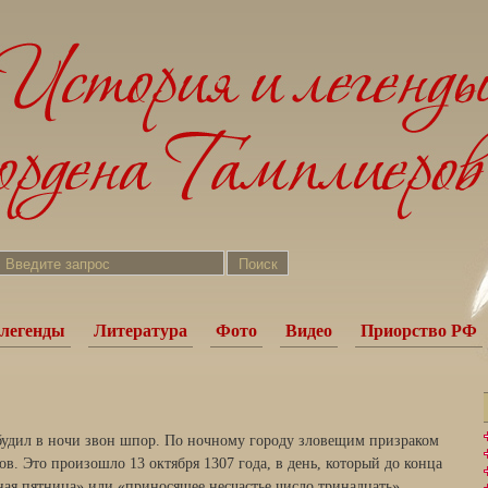
легенды
Литература
Фото
Видео
Приорство РФ
будил в ночи звон шпор. По ночному городу зловещим призраком
в. Это произошло 13 октября 1307 года, в день, который до конца
ная пятница» или «приносящее несчастье число тринадцать».