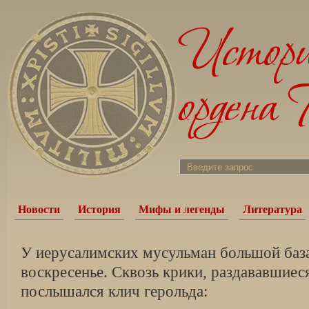
Новости
История
Мифы и легенды
Литература
У иерусалимских мусульман большой база
воскресенье. Сквозь крики, раздававшиеся
послышался клич герольда: