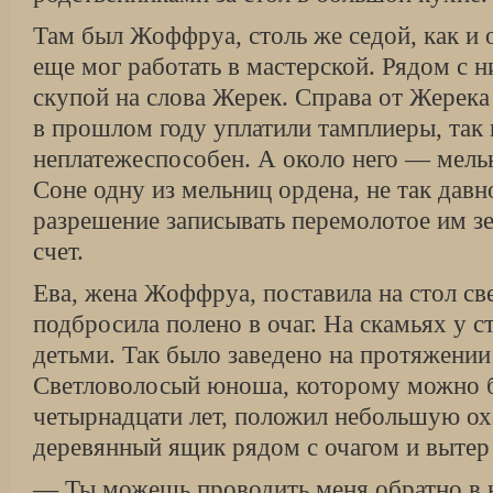
Там был Жоффруа, столь же седой, как и
еще мог работать в мастерской. Рядом с 
скупой на слова Жерек. Справа от Жерека 
в прошлом году уплатили тамплиеры, так 
неплатежеспособен. А около него — мель
Соне одну из мельниц ордена, не так давн
разрешение записывать перемолотое им з
счет.
Ева, жена Жоффруа, поставила на стол св
подбросила полено в очаг. На скамьях у с
детьми. Так было заведено на протяжении
Светловолосый юноша, которому можно б
четырнадцати лет, положил небольшую ох
деревянный ящик рядом с очагом и вытер
— Ты можешь проводить меня обратно в 