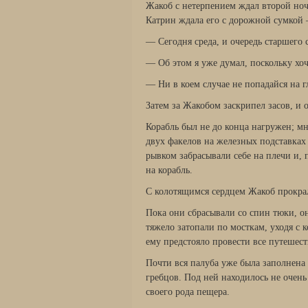
Жакоб с нетерпением ждал второй ноч
Катрин ждала его с дорожной сумкой 
— Сегодня среда, и очередь старшего 
— Об этом я уже думал, поскольку хо
— Ни в коем случае не попадайся на гл
Затем за Жакобом заскрипел засов, и о
Корабль был не до конца нагружен; м
двух факелов на железных подставка
рывком забрасывали себе на плечи и,
на корабль.
С колотящимся сердцем Жакоб прокрал
Пока они сбрасывали со спин тюки, он
тяжело затопали по мосткам, уходя с 
ему предстояло провести все путешест
Почти вся палуба уже была заполнена 
гребцов. Под ней находилось не очень
своего рода пещера.