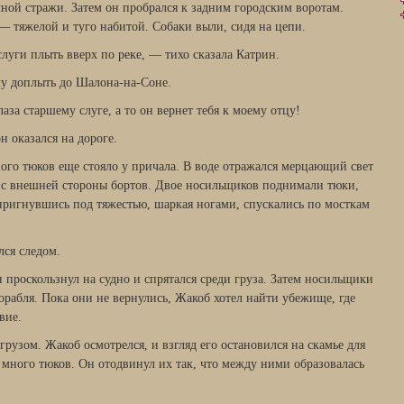
ной стражи. Затем он пробрался к задним городским воротам.
— тяжелой и туго набитой. Собаки выли, сидя на цепи.
слуги плыть вверх по реке, — тихо сказала Катрин.
чу доплыть до Шалона-на-Соне.
аза старшему слуге, а то он вернет тебя к моему отцу!
н оказался на дороге.
ного тюков еще стояло у причала. В воде отражался мерцающий свет
х с внешней стороны бортов. Двое носильщиков поднимали тюки,
 пригнувшись под тяжестью, шаркая ногами, спускались по мосткам
ся следом.
 проскользнул на судно и спрятался среди груза. Затем носильщики
корабля. Пока они не вернулись, Жакоб хотел найти убежище, где
вие.
грузом. Жакоб осмотрелся, и взгляд его остановился на скамье для
 много тюков. Он отодвинул их так, что между ними образовалась