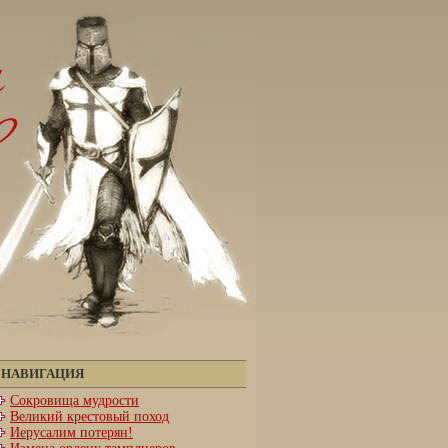
НАВИГАЦИЯ
Сокровища мудрости
Великий крестовый поход
Иерусалим потерян!