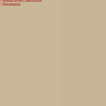
Измена ордену тамплиеров
Приложение