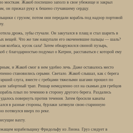
по мосткам. Жакоб поспешно заполз в свое убежище и закрыл
ам, он прижал руку к бешено стучавшему сердцу.
льщики с грузом; потом они передали корабль под надзор портовой
лу.
отила дрожь, зубы стучали. Он закутался в плащ и стал шарить в
лых вещей. Что же там нащупали его окоченевшие пальцы — шаль?
ная колбаса, кусок сала! Затем обнаружился свиной пузырь,
б с благодарностью подумал о Катрин, расставаться с которой ему
рным, и Жакоб смог в нем удобно лечь. Даже оставалось место
пенно становились серыми. Светало. Жакоб слышал, как с берега
старший слуга, вместе с гребцами тяжелыми шагами прошел по
тали забортный трап. Ришар немедленно сел на скамью для гребцов
корабль плыл по течению в сторону другого берега. Раздались
удалось повернуть против течения. Затем бросили канаты
чался в разные стороны, бурлаки затянули свою старинную
 потянулся вверх по реке.
есущие вахту.
ежащем корабельщику Фридольфу из Лиона. Груз следует в