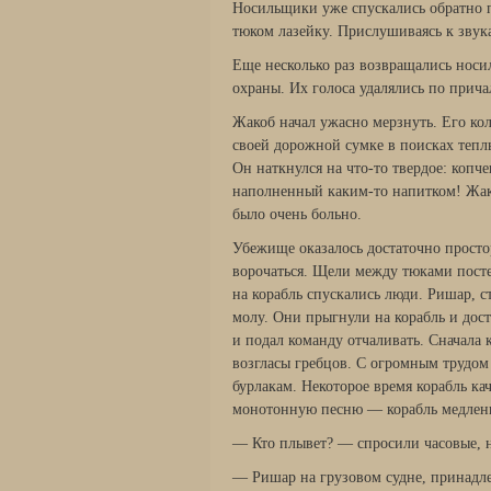
Носильщики уже спускались обратно 
тюком лазейку. Прислушиваясь к звук
Еще несколько раз возвращались носи
охраны. Их голоса удалялись по прича
Жакоб начал ужасно мерзнуть. Его кол
своей дорожной сумке в поисках теп
Он наткнулся на что-то твердое: копче
наполненный каким-то напитком! Жако
было очень больно.
Убежище оказалось достаточно просто
ворочаться. Щели между тюками посте
на корабль спускались люди. Ришар, 
молу. Они прыгнули на корабль и дос
и подал команду отчаливать. Сначала 
возгласы гребцов. С огромным трудом 
бурлакам. Некоторое время корабль ка
монотонную песню — корабль медленно
— Кто плывет? — спросили часовые, н
— Ришар на грузовом судне, принадл