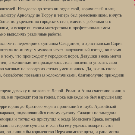
роителей. Незадолго до этого он отдал свой, коричневый плащ
агистру Арнольду де Тюрру и теперь был ремесленником, ничуть
ботал по укреплению городских стен, вместе с рабочими его
алим, и вскоре он своим мастерством и профессионализмом
льно выполнять различные работы.
заключить перемирие с султаном Саладином, и христианская Сирия
потекла по-иному: у мужчин исчез напряженный взгляд, во время
 к тому, что происходит у городских ворот. Девушки вновь могли
 стен, а женщинам не приходилось столь поспешно уносить свои
тво часовых на городских стенах уменьшилось. Да, жизнь снова
в, беззаботно позванивая колокольчиками, благополучно приходили
вторую девочку и назвала ее Леной. Ролан и Анна счастливо жили в
ия, как проходят год за годом, пока однажды не был нарушен мир.
рриторию до Красного моря и проникший в глубь Аравийской
караван, подчинявшийся самому султану. Саладин не замедлил
емирия и тотчас же приступил к осаде Моавского Крака, который
было на стороне султана, и если бы ему удалось покорить этот
ан, он лишил бы королевство Иерусалимское щита, и рана могла