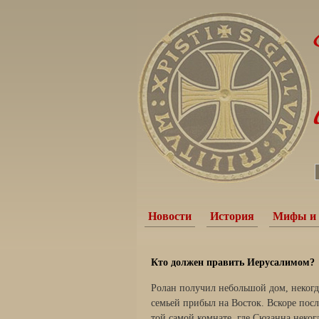
Новости
История
Мифы и 
Кто должен править Иерусалимом?
Ролан получил небольшой дом, некогд
семьей прибыл на Восток. Вскоре посл
той самой комнате, где Сюзанна неко