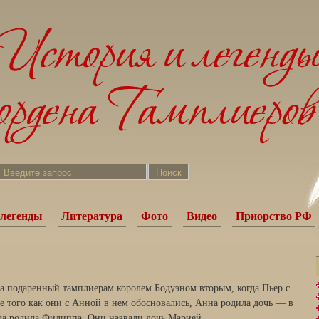
легенды
Литература
Фото
Видео
Приорство РФ
а подаренный тамплиерам королем Бодуэном вторым, когда Пьер с
е того как они с Анной в нем обосновались, Анна родила дочь — в
гда родила Филиппа. Они назвали дочь Марией.