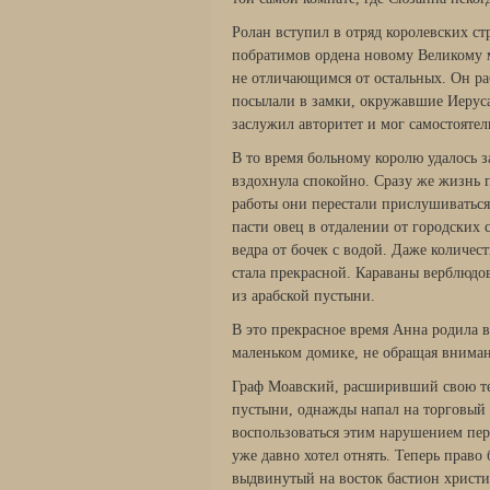
Ролан вступил в отряд королевских ст
побратимов ордена новому Великому м
не отличающимся от остальных. Он ра
посылали в замки, окружавшие Иерус
заслужил авторитет и мог самостояте
В то время больному королю удалось 
вздохнула спокойно. Сразу же жизнь 
работы они перестали прислушиваться
пасти овец в отдалении от городских
ведра от бочек с водой. Даже количес
стала прекрасной. Караваны верблюдо
из арабской пустыни.
В это прекрасное время Анна родила 
маленьком домике, не обращая вниман
Граф Моавский, расширивший свою те
пустыни, однажды напал на торговый 
воспользоваться этим нарушением пер
уже давно хотел отнять. Теперь право 
выдвинутый на восток бастион христи