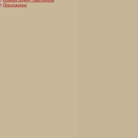
Измена ордену тамплиеров
Приложение