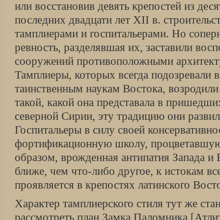
или восстановив девять крепостей из деся
последних двадцати лет XII в. строитель
тамплиерами и госпитальерами. Но сопер
ревность, разделявшая их, заставили восп
сооружений противоположными архитект
Тамплиеры, которых всегда подозревали в
таинственным наукам Востока, возродил
такой, какой она представала в пришедши
северной Сирии, эту традицию они разви
Госпитальеры в силу своей консервативнос
фортификационную школу, процветавшую
образом, врожденная антипатия Запада и 
ближе, чем что-либо другое, к истокам вс
проявляется в крепостях латинского Вост
Характер тамплиерского стиля тут же ста
рассмотреть план Замка Паломника [Атлит