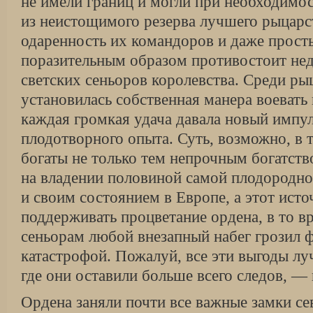
не имели границ и могли при необходимо
из неистощимого резерва лучшего рыцарс
одаренность их командоров и даже прост
поразительным образом противостоит не
светских сеньоров королевства. Среди ры
установилась собственная манера воевать
каждая громкая удача давала новый импул
плодотворного опыта. Суть, возможно, в 
богаты не только тем непрочным богатств
на владении половиной самой плодородно
и своим состоянием в Европе, а этот ист
поддерживать процветание ордена, в то в
сеньорам любой внезапный набег грозил 
катастрофой. Пожалуй, все эти выгоды л
где они оставили больше всего следов, — 
Ордена заняли почти все важные замки с