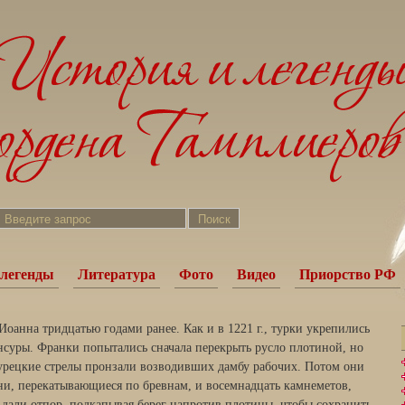
легенды
Литература
Фото
Видео
Приорство РФ
Иоанна тридцатью годами ранее. Как и в 1221 г., турки укрепились
ансуры. Франки попытались сначала перекрыть русло плотиной, но
 турецкие стрелы пронзали возводивших дамбу рабочих. Потом они
шни, перекатывающиеся по бревнам, и восемнадцать камнеметов,
 дали отпор, подкапывая берег напротив плотины, чтобы сохранить