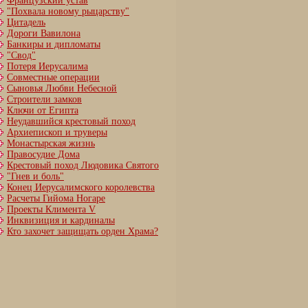
Французский устав
"Похвала новому рыцарству"
Цитадель
Дороги Вавилона
Банкиры и дипломаты
"Свод"
Потеря Иерусалима
Совместные операции
Сыновья Любви Небесной
Строители замков
Ключи от Египта
Неудавшийся крестовый поход
Архиепископ и труверы
Монастырская жизнь
Правосудие Дома
Крестовый поход Людовика Святого
"Гнев и боль"
Конец Иерусалимского королевства
Расчеты Гийома Ногаре
Проекты Климента V
Инквизиция и кардиналы
Кто захочет защищать орден Храма?