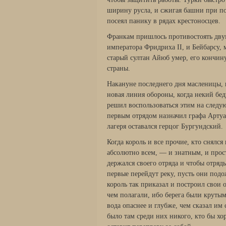
ширину русла, и сжигая башни при по
посеял панику в рядах крестоносцев.
Франкам пришлось противостоять дву
императора Фридриха II, и Бейбарсу,
старый султан Айюб умер, его кончин
страны.
Накануне последнего дня масленицы, 
новая линия обороны, когда некий бед
решил воспользоваться этим на следу
первым отрядом назначил графа Артуа.
лагеря оставался герцог Бургундский.
Когда король и все прочие, кто снялся
абсолютно всем, — и знатным, и прос
держался своего отряда и чтобы отряд
первые перейдут реку, пусть они подо
король так приказал и построил свои 
чем полагали, ибо берега были круты
вода опаснее и глубже, чем сказал им
было там среди них никого, кто бы хо