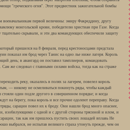
мощи "греческого огня". Этот предвестник зажигательной бомбы
м военачальникам первой величины: эмиру Факреддину, другу
 мамлюку монгольской крови, победителю христиан при Газе. Когда
у тщательно скрывали, и эти два командующих обеспечили защиту
который пришелся на 8 февраля, перед крестоносцами предстала
уин показал им брод через Танис на одно лье ниже лагеря. Король
ющий день; в авангард он поставил тамплиеров, командовать
 Сам же следовал с главными силами войска, тогда как на страже
 переходить реку, оказались в полях за лагерем, повелел король
тым, — никому не осмеливаться покинуть ряды, чтобы каждый
ы стояли один подле другого в совершенном порядке; и когда
ждут на берегу, пока король и все прочие одолеют переправу. Когда
отряды, сарацин повел их к броду. Они нашли брод много опаснее,
ми, изобилующими с одной и с другой стороны трясиной и илом, и
 сарацин, так как им пришлось пустить своих лошадей вплавь Не
рошо выбрался, не испытав великого страха утонуть прежде, чем он