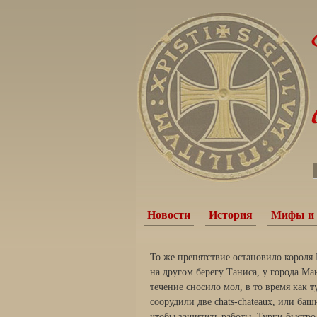
Новости
История
Мифы и 
То же препятствие остановило короля 
на другом берегу Таниса, у города М
течение сносило мол, в то время как
соорудили две chats-chateaux, или ба
чтобы защитить работы. Турки быстро