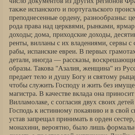
число документов из других регионов Фр
также испанского и португальского проис
преподнесенные ордену, разнообразны: ц
рода права над церквями, рынками, ярма
доходы; дома, приходские доходы, десят
ренты, вилланы с их владениями, сервы с
рабы, испанские евреи. В первых грамот
детали, иногда — рассказы, воскрешающи
образы. Такова "Азалия, женщина" из Рус
предает тело и душу Богу и святому рыц
чтобы служить Господу и жить без имуще
магистра. В качестве вклада она приносит
Вилламолаке, с согласия двух своих детей
Господь к истинному покаянию и в свой с
устав запрещал принимать в орден сестер
монахини, вероятно, было лишь формаль