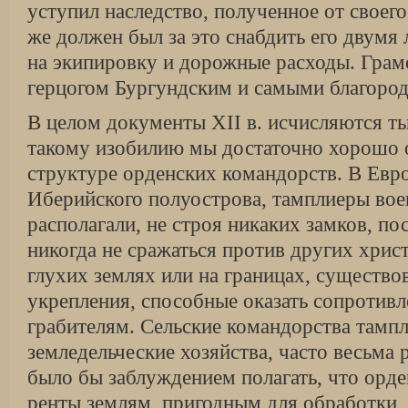
уступил наследство, полученное от своег
же должен был за это снабдить его двумя
на экипировку и дорожные расходы. Грам
герцогом Бургундским и самыми благород
В целом документы XII в. исчисляются ты
такому изобилию мы достаточно хорошо 
структуре орденских командорств. В Евр
Иберийского полуострова, тамплиеры вое
располагали, не строя никаких замков, п
никогда не сражаться против других христ
глухих землях или на границах, существо
укрепления, способные оказать сопротив
грабителям. Сельские командорства тамп
земледельческие хозяйства, часто весьма 
было бы заблуждением полагать, что орде
ренты землям, пригодным для обработки