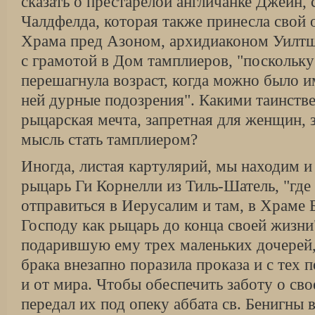
сказать о престарелой англичанке Джейн,
Чалдфелда, которая также принесла свой 
Храма пред Азоном, архидиаконом Уилтш
с грамотой в Дом тамплиеров, "поскольку
перешагнула возраст, когда можно было 
ней дурные подозрения". Какими таинств
рыцарская мечта, запретная для женщин, з
мысль стать тамплиером?
Иногда, листая картулярий, мы находим и
рыцарь Ги Корнелли из Тиль-Шатель, "где
отправиться в Иерусалим и там, в Храме 
Господу как рыцарь до конца своей жизни
подарившую ему трех маленьких дочерей,
брака внезапно поразила проказа и с тех п
и от мира. Чтобы обеспечить заботу о сво
передал их под опеку аббата св. Бенигны