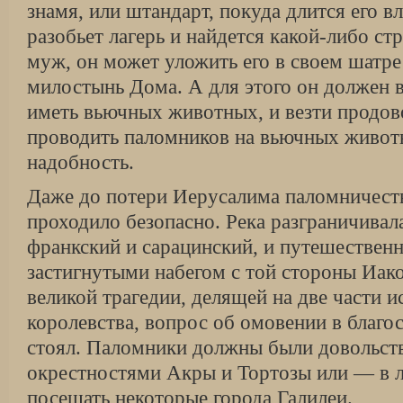
знамя, или штандарт, покуда длится его вл
разобьет лагерь и найдется какой-либо 
муж, он может уложить его в своем шатре
милостынь Дома. А для этого он должен в
иметь вьючных животных, и везти продов
проводить паломников на вьючных животн
надобность.
Даже до потери Иерусалима паломничест
проходило безопасно. Река разграничивала
франкский и сарацинский, и путешествен
застигнутыми набегом с той стороны Иако
великой трагедии, делящей на две части 
королевства, вопрос об омовении в благо
стоял. Паломники должны были довольст
окрестностями Акры и Тортозы или — в 
посещать некоторые города Галилеи.