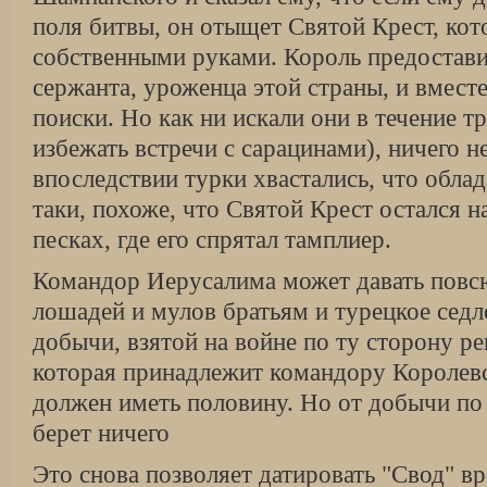
поля битвы, он отыщет Святой Крест, кот
собственными руками. Король предостав
сержанта, уроженца этой страны, и вмест
поиски. Но как ни искали они в течение т
избежать встречи с сарацинами), ничего н
впоследствии турки хвастались, что облад
таки, похоже, что Святой Крест остался н
песках, где его спрятал тамплиер.
Командор Иерусалима может давать повсю
лошадей и мулов братьям и турецкое седл
добычи, взятой на войне по ту сторону р
которая принадлежит командору Королевс
должен иметь половину. Но от добычи по 
берет ничего
Это снова позволяет датировать "Свод" вр