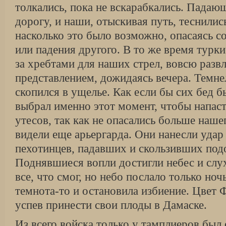
толкались, пока не вскарабкались. Падаю
дорогу, и наши, отыскивая путь, теснились
насколько это было возможно, опасаясь с
или падения другого. В то же время турки
за хребтами для наших стрел, вовсю разв
представлением, дожидаясь вечера. Темне
скопился в ущелье. Как если бы сих бед б
выбрал именно этот момент, чтобы напаст
утесов, так как не опасались больше нашег
видели еще арьергарда. Они нанесли удар
пехотинцев, падавших и скользивших подо
Поднявшиеся вопли достигли небес и слух
все, что смог, но небо послало только но
темнота-то и остановила избиение. Цвет 
успев принести свои плоды в Дамаске.
Из всего войска только у тамплиеров был 