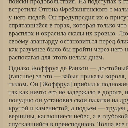
поиски продовольствия. На подступах к 
встретили Отгона Фрейзингенского с мал
у него людей. Он предупредил их о прису
спрятавшейся в горах, которая только что
врасплох и окрасила скалы их кровью. Лю
своему авангарду остановиться перед бл
как разумнее было бы пройти через него 
располагая для этого целым днем.
Однако Жоффруа де Ранкон — достойный
(rancune) за это — забыл приказы короля,
тылом. Он [Жоффруа] прибыл к подножию
так как ничто его не задержало в дороге, 
полудню он установил свои палатки на др
крутой и каменистой, а подъем — труден
вершины, касающиеся небес, а в глубоко
спускавшийся в преисподнюю. Толпа все 