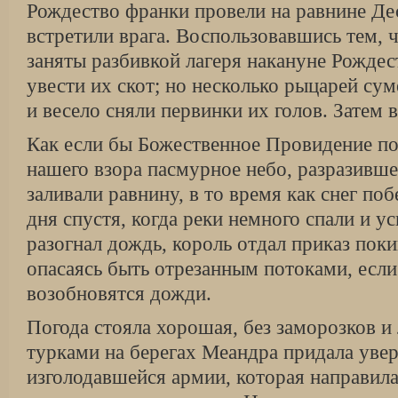
Рождество франки провели на равнине Де
встретили врага. Воспользовавшись тем, 
заняты разбивкой лагеря накануне Рождес
увести их скот; но несколько рыцарей сум
и весело сняли первинки их голов. Затем 
Как если бы Божественное Провидение по
нашего взора пасмурное небо, разразивш
заливали равнину, в то время как снег п
дня спустя, когда реки немного спали и у
разогнал дождь, король отдал приказ пок
опасаясь быть отрезанным потоками, если 
возобновятся дожди.
Погода стояла хорошая, без заморозков и
турками на берегах Меандра придала уве
изголодавшейся армии, которая направила