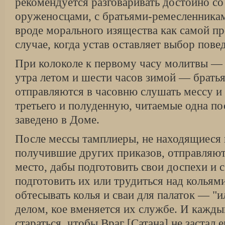
рекомендуется разговаривать достойно со
оруженосцами, с братьями-ремесленникам
вроде морального изящества как самой п
случае, когда устав оставляет выбор пове
При колоколе к первому часу молитвы — 
утра летом и шести часов зимой — братья
отправляются в часовню слушать мессу и 
третьего и полуденную, читаемые одна по
заведено в Доме.
После мессы тамплиеры, не находящиеся 
получившие других приказов, отправляют
место, дабы подготовить свои доспехи и 
подготовить их или трудиться над кольям
обтесывать колья и сваи для палаток — "
делом, кое вменяется их службе. И кажды
стараться, чтобы Враг [Сатана] не застал 