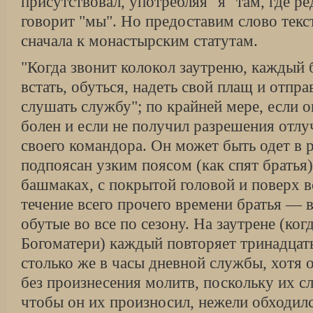
присутствовал, употребляя "я" там, где ре
говорит "мы". Но предоставим слово текс
сначала к монастырским статутам.
"Когда звонит колокол заутреню, каждый 
встать, обуться, надеть свой плащ и отпра
слушать службу"; по крайней мере, если 
болен и если не получил разрешения отлу
своего командора. Он может быть одет в 
подпоясан узким поясом (как спят братья)
башмаках, с покрытой головой и поверх в
течение всего прочего времени братья — в
обутые во все по сезону. На заутрене (ког
Богоматери) каждый повторяет тринадцать
столько же в часы дневной службы, хотя 
без произнесения молитв, поскольку их с
чтобы он их произносил, нежели обходился