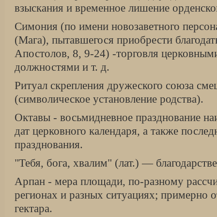
взыскания и временное лишение орденско
Симония (по имени новозаветного персо
(Мага), пытавшегося приобрести благодать
Апостолов, 8, 9-24) -торговля церковным
должностями и т. д.
Ритуал скрепления дружеского союза см
(символическое установление родства).
Октавы - восьмидневное празднование на
дат церковного календаря, а также послед
празднования.
"Тебя, бога, хвалим" (лат.) — благодарств
Арпан - мера площади, по-разному рассч
регионах и разных ситуациях; примерно о
гектара.