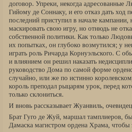
договор. Упреки, некогда адресованные
Гийому де Соннаку, и его отказ дать ход 
последний приступил в начале кампании,
маскировать свою игру, но отнюдь не отка
собственной политики. Как только Людов
их попытках, он глубоко возмутился; у н
играть роль Ричарда Корнуэльского. С о
и влиянием он решил наказать недисципл
руководство Дома по самой форме орденс
случайно, или же по истинно королевском
король преподал рыцарям урок, перед к
только склониться.
И вновь рассказывает Жуанвиль, очевидец
Брат Гуго де Жуй, маршал тамплиеров, бы
Дамаска магистром ордена Храма, чтобы 