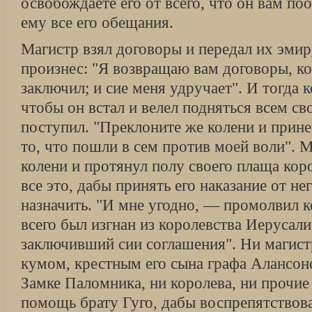
освобождаете его от всего, что он вам по
ему все его обещания.
Магистр взял договоры и передал их эмир
произнес: "Я возвращаю вам договоры, к
заключил; и сие меня удручает". И тогда к
чтобы он встал и велел подняться всем св
поступил. "Преклоните же колени и прине
то, что пошли в сем против моей воли". 
колени и протянул полу своего плаща кор
все это, дабы принять его наказание от не
назначить. "И мне угодно, — промолвил к
всего был изгнан из королевства Иерусали
заключивший сии соглашения". Ни магист
кумом, крестным его сына графа Алансон
Замке Паломника, ни королева, ни прочие
помощь брату Гуго, дабы воспрепятствова