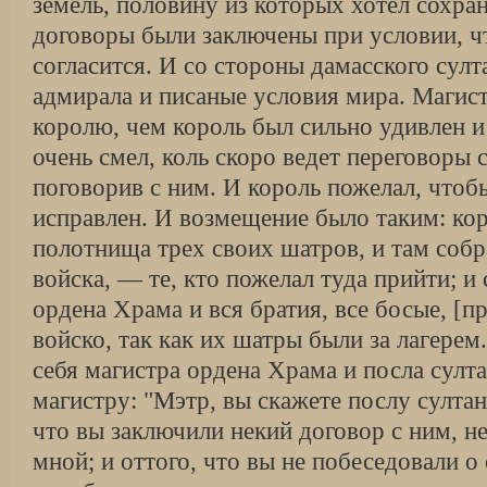
земель, половину из которых хотел сохран
договоры были заключены при условии, чт
согласится. И со стороны дамасского султ
адмирала и писаные условия мира. Магист
королю, чем король был сильно удивлен и 
очень смел, коль скоро ведет переговоры с
поговорив с ним. И король пожелал, чтоб
исправлен. И возмещение было таким: кор
полотнища трех своих шатров, и там собр
войска, — те, кто пожелал туда прийти; и
ордена Храма и вся братия, все босые, [
войско, так как их шатры были за лагерем
себя магистра ордена Храма и посла султа
магистру: "Мэтр, вы скажете послу султана
что вы заключили некий договор с ним, н
мной; и оттого, что вы не побеседовали о