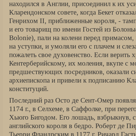
находился в Англии, присоединил к их ус
Кларендонском совете, когда Бекет отказа
Генрихом II, приближенные короля, - там
и его товарищ по имени Гостей из Болоньи
Bolonie), пали на колени перед примасом,
на уступки, и умоляли его с плачем и слез
пожалеть свое духовенство. Если верить 
Кентерберийскому, их моления, вкупе с 
предшествующих посредников, оказали си
архиепископа и привели к подписанию Кл
конституций.
Последний раз Осто де Сент-Омер появляет
1174 г., в Селхеме, в Саффолке, при пере
Хьюго Бигодом. Его лошадь, взбрыкнув, с
английского короля в бедро. Роберт де П
Тьерри Фландрским в 1177 г. Ричард Гаст