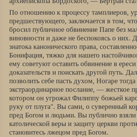
архиепископа Бордоского, — Бертран ста
По отношению к процессу тамплиеров, ур
предшествующего, заключается в том, что
бросил публичное обвинение Папе без ма
виновности и даже не беспокоясь о них. 
знатока канонического права, составленно
Бонифация, тяжко для нашего настойчивог
ему советуют оставить обвинение в ереси
доказательств и поискать другой путь. Да
позволить себе пасть духом, Ногаре тогд
экстраординарное послание, — жесткое п
котором он угрожал Филиппу божьей каро
руку от плуга". Вы сами, о суверенный ко
пред Богом и людьми. Вы публично взяли 
католической веры и защиту церкви прот
становитесь лжецом пред Богом.